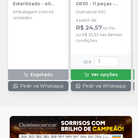
Esterilizado - 40
GR30 - 11 peças
-
unidades
-
MAQUIRA
BEST FABRIL
Embalagem com 40
Gramatura 30G
unidades.
a partir de
:
R$ 24,57
no
Pix
ou
R$ 25,33
nas demais
condições
Qtd
:
Esgotado
Ver opções
Pedir via Whatsapp
Pedir via Whatsapp