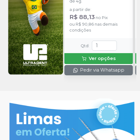
de 4g.
a partir de
:
R$ 88,13
no
Pix
ou
R$ 90,86
nas demais
condições
Qtd
:
Ver opções
Pedir via Whatsapp