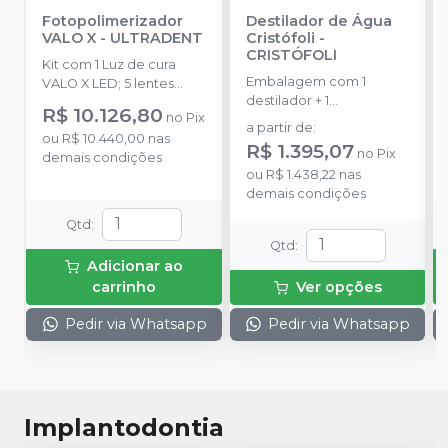
Fotopolimerizador
Destilador de Água
VALO X
-
ULTRADENT
Cristófoli
-
CRISTÓFOLI
Kit com 1 Luz de cura
Embalagem com 1
VALO X LED; 5 lentes
destilador + 1
acessórias; 2 baterias
R$ 10.126,80
no
Pix
reservatório para água
recarregáveis; 1
a partir de
:
ou
R$ 10.440,00
nas
comum + 1 reservatório
carregador de bateria; 1
R$ 1.395,07
no
Pix
demais condições
para água destilada + 3
fonte de alimentação
ou
R$ 1.438,22
nas
filtros de carvão ativado
(para carga da bateria
demais condições
+ 1 filtro da resistência + 1
ou adaptador de cabo); 1
clip de metal e 1 manual
adaptador de cabo; 1
Qtd
:
de instruções.
suporte de peça de
Qtd
:
mão; 1 escudo de luz de
Adicionar ao
bloqueio de luz azul; 1
carrinho
Ver opções
pacote de amostra de
mangas de barreira.
Pedir via Whatsapp
Pedir via Whatsapp
Implantodontia