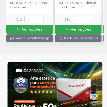
ou
R$ 690,00
nas demais
ou
R$ 209,90
nas demais
condições
condições
Qtd
:
Qtd
:
Ver opções
Ver opções
Pedir via Whatsapp
Pedir via Whatsapp