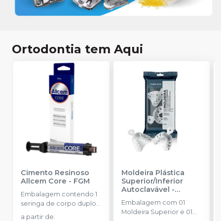
Ortodontia tem Aqui
Cimento Resinoso
Moldeira Plástica
Allcem Core
-
FGM
Superior/Inferior
Autoclavável
-
Embalagem contendo 1
MAQUIRA
Embalagem com 01
seringa de corpo duplo
Moldeira Superior e 01
com 6g e 8 ponteiras
a partir de
: