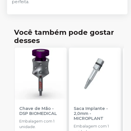
perfeita.
Você também pode gostar
desses
Chave de Mão
-
Saca Implante -
T
DSP BIOMEDICAL
2,0mm
-
S
MICROPLANT
B
Embalagem com 1
Embalagem com 1
E
unidade.