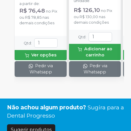
unidade.
u
a partir de
:
R$ 126,10
a
R$ 76,48
no
Pix
no
Pix
R
ou
R$ 130,00
nas
ou
R$ 78,85
nas
demais condições
o
demais condições
d
Qtd
:
Qtd
:
Adicionar ao
Ver opções
carrinho
Pedir via
Pedir via
Whatsapp
Whatsapp
Não achou algum produto?
Sugira para a
Dental Progresso
Sugerir produtos