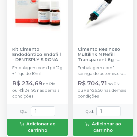
Kit Cimento
Cimento Resinoso
Endodôntico Endofill
Multilink N Refill
-
DENTSPLY SIRONA
Transparent 6g
-
IVOCLAR
Embalagem com 1 pó 12g
Embalagem com 1
+ 1 líquido 10ml.
seringa de automistura
dupla contendo 6g.
R$ 234,69
R$ 704,71
no
Pix
no
Pix
ou
R$ 241,95
nas demais
ou
R$ 726,50
nas demais
condições
condições
Qtd
:
Qtd
:
Adicionar ao
Adicionar ao
carrinho
carrinho