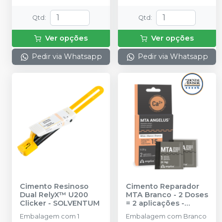
Qtd
:
Qtd
:
Ver opções
Ver opções
Pedir via Whatsapp
Pedir via Whatsapp
Cimento Resinoso
Cimento Reparador
Dual RelyX™ U200
MTA Branco - 2 Doses
Clicker
-
SOLVENTUM
= 2 aplicações
-
ANGELUS
Embalagem com 1
Embalagem com Branco