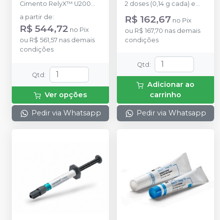
Cimento RelyX™ U200
2 doses (0,14 g cada) e
Clicker de 11g.
água destilada (3 ml)
a partir de
:
R$ 162,67
no
Pix
R$ 544,72
no
Pix
ou
R$ 167,70
nas demais
ou
R$ 561,57
nas demais
condições
condições
Qtd
:
Qtd
:
Adicionar ao
Ver opções
carrinho
Pedir via Whatsapp
Pedir via Whatsapp