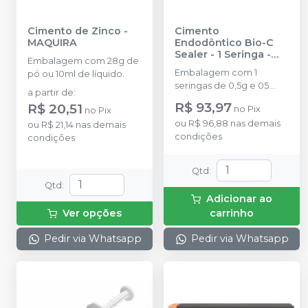
Cimento de Zinco
-
Cimento
MAQUIRA
Endodôntico Bio-C
Sealer - 1 Seringa
-
Embalagem com 28g de
ANGELUS
Embalagem com 1
pó ou 10ml de líquido.
seringas de 0,5g e 05
a partir de
:
pontas aplicadoras.
R$ 93,97
R$ 20,51
no
Pix
no
Pix
ou
R$ 96,88
nas demais
ou
R$ 21,14
nas demais
condições
condições
Qtd
:
Qtd
:
Adicionar ao
Ver opções
carrinho
Pedir via Whatsapp
Pedir via Whatsapp