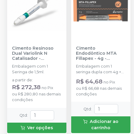
Cimento Resinoso
Cimento
Dual Variolink N
Endodôntico MTA
Catalisador
-
Fillapex - 4g
-
IVOCLAR
ANGELUS
Embalagem com 1
Embalagem com 1
Seringa de 1,5ml.
seringa dupla com 4g +
(ponta misturadora
a partir de
:
R$ 64,68
no
Pix
intracanal).
R$ 272,38
no
Pix
ou
R$ 66,68
nas demais
ou
R$ 280,80
nas demais
condições
condições
Qtd
:
Qtd
:
Adicionar ao
Ver opções
carrinho