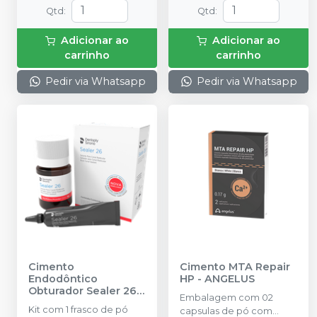
Qtd
:
Qtd
:
Adicionar ao
Adicionar ao
carrinho
carrinho
Pedir via Whatsapp
Pedir via Whatsapp
Cimento
Cimento MTA Repair
Endodôntico
HP
-
ANGELUS
Obturador Sealer 26
-
Embalagem com 02
DENTSPLY SIRONA
Kit com 1 frasco de pó
capsulas de pó com