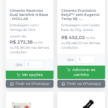
Cimento Resinoso
Cimento Provisório
Dual Variolink N Base
RelyX™ sem Eugenol
-
IVOCLAR
Temp NE
-
SOLVENTUM
Embalagem com 1
Embalagem com 1 pasta
Seringa de 1,5ml.
base de 30g, 1 pasta
catalisadora de 13g e 1
a partir de
:
R$ 452,02
no
Pix
bloco de espatulação.
R$ 272,38
no
Pix
ou
R$ 466,00
nas demais
ou
R$ 280,80
nas demais
condições
condições
Qtd
:
Qtd
:
Adicionar ao
Ver opções
carrinho
Pedir via Whatsapp
Pedir via Whatsapp