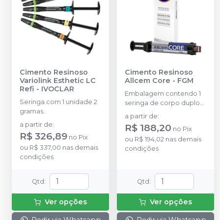
Cimento Resinoso
Cimento Resinoso
Variolink Esthetic LC
Allcem Core
-
FGM
Refi
-
IVOCLAR
Embalagem contendo 1
Seringa com 1 unidade 2
seringa de corpo duplo
gramas.
com 6g e 8 ponteiras
a partir de
:
a partir de
:
R$ 188,20
no
Pix
R$ 326,89
no
Pix
ou
R$ 194,02
nas demais
ou
R$ 337,00
nas demais
condições
condições
Qtd
:
Qtd
:
Ver opções
Ver opções
Pedir via Whatsapp
Pedir via Whatsapp