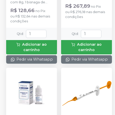
com 8g, 1 bisnaga de
0,085 gramas cada e 02
R$ 267,89
no
Pix
resina com 9g.
frascos de líquido
R$ 128,66
no
Pix
ou
R$ 276,18
nas demais
ou
R$ 132,64
nas demais
condições
condições
Qtd
:
Qtd
:
Adicionar ao
Adicionar ao
carrinho
carrinho
Pedir via Whatsapp
Pedir via Whatsapp