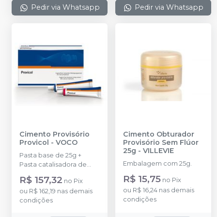
Pedir via Whatsapp
Pedir via Whatsapp
Cimento Provisório
Cimento Obturador
Provicol
-
VOCO
Provisório Sem Flúor
25g
-
VILLEVIE
Pasta base de 25g +
Embalagem com 25g.
Pasta catalisadora de
25g.
R$ 15,75
R$ 157,32
no
Pix
no
Pix
ou
R$ 16,24
nas demais
ou
R$ 162,19
nas demais
condições
condições