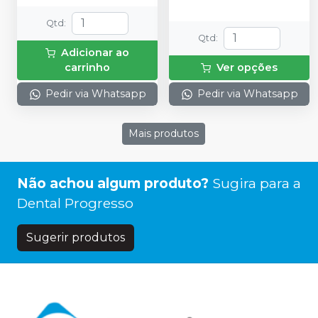
Qtd
:
Qtd
:
Adicionar ao
carrinho
Ver opções
Pedir via Whatsapp
Pedir via Whatsapp
Mais produtos
Não achou algum produto?
Sugira para a
Dental Progresso
Sugerir produtos