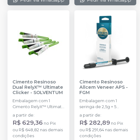
Cimento Resinoso
Cimento Resinoso
Dual RelyX™ Ultimate
Allcem Veneer APS
-
Clicker
-
SOLVENTUM
FGM
Embalagem com 1
Embalagem com 1
Cimento RelyX™ Ultimate
seringa de 2,5g + 5
Clicke de 4,5g.
ponteiras.
a partir de
:
a partir de
:
R$ 629,36
R$ 282,89
no
Pix
no
Pix
ou
R$ 648,82
nas demais
ou
R$ 291,64
nas demais
condições
condições