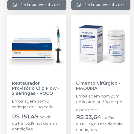
Pedir via Whatsapp
Pedir via Whatsapp
Restaurador
Cimento Cirúrgico
-
Provisório Clip Flow -
MAQUIRA
2 seringas
-
VOCO
Embalagem com 20ml
Embalagem com 2
de líquido ou 50g de pó.
seringas de 1,8g cada.
a partir de
:
R$ 151,49
R$ 33,64
no
Pix
no
Pix
ou
R$ 156,18
nas demais
ou
R$ 34,68
nas demais
condições
condições