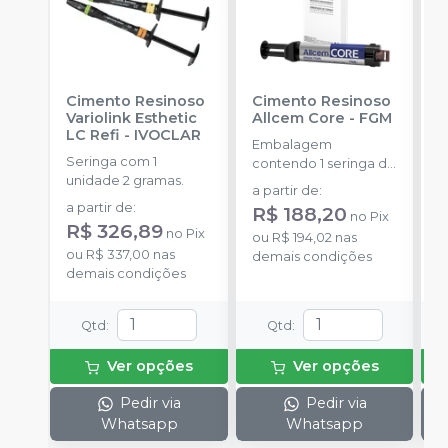
Cimento Resinoso
Cimento Resinoso
C
Variolink Esthetic
Allcem Core
-
FGM
D
LC Refi
-
IVOCLAR
U
Embalagem
S
Seringa com 1
E
contendo 1 seringa de
unidade 2 gramas.
C
corpo duplo com 6g
a partir de
:
U
e 8 ponteiras
a partir de
:
a
R$ 188,20
no
Pix
4
R$ 326,89
no
Pix
ou
R$ 194,02
nas
ou
R$ 337,00
nas
o
demais condições
demais condições
d
Qtd
:
Qtd
:
Ver opções
Ver opções
Pedir via
Pedir via
Whatsapp
Whatsapp