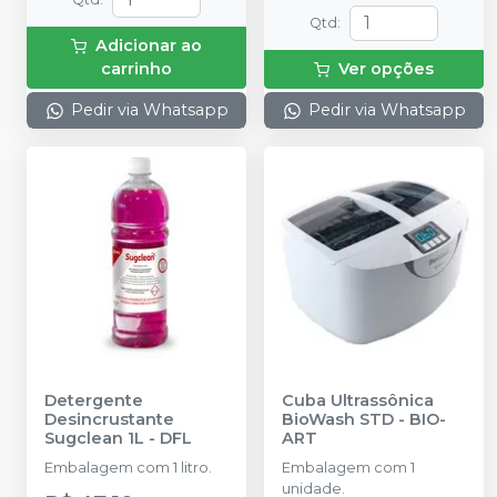
Qtd
:
Adicionar ao
carrinho
Ver opções
Pedir via Whatsapp
Pedir via Whatsapp
Detergente
Cuba Ultrassônica
Desincrustante
BioWash STD
-
BIO-
Sugclean 1L
-
DFL
ART
Embalagem com 1 litro.
Embalagem com 1
unidade.