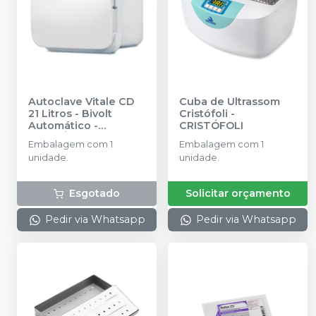
Autoclave Vitale CD
Cuba de Ultrassom
21 Litros - Bivolt
Cristófoli
-
Automático
-
CRISTÓFOLI
CRISTÓFOLI
Embalagem com 1
Embalagem com 1
unidade.
unidade.
Esgotado
Solicitar orçamento
Pedir via Whatsapp
Pedir via Whatsapp