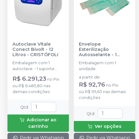
Autoclave Vitale
Envelope
Conect Bivolt - 12
Esterilização
Litros
-
CRISTÓFOLI
Autosselante - 1
unidade
-
HOSPFLEX
Embalagem com 1
Embalagem com 1
autoclave. • 1 suporte
unidade.
para bandejas. • 2
R$ 6.291,23
a partir de
:
no
Pix
bandejas (12L) ou 3
R$ 92,76
no
Pix
ou
R$ 6.485,80
nas
bandejas (21L). • 1 copo. • 1
demais condições
ou
R$ 95,63
nas demais
mangueira (1,5 m). • 1
condições
abraçadeira. • 1 manual
de instruções.
Qtd
:
Qtd
:
Adicionar ao
carrinho
Ver opções
Pedir via Whatsapp
Pedir via Whatsapp