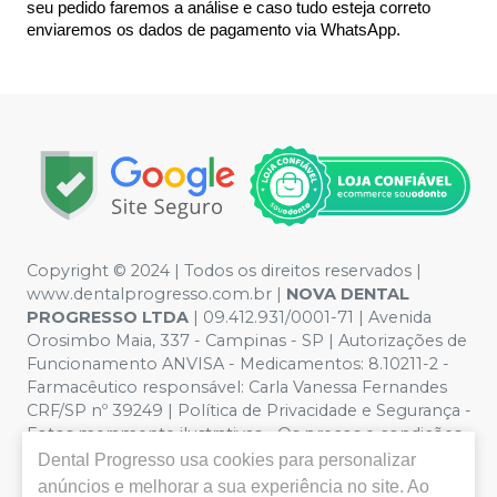
seu pedido faremos a análise e caso tudo esteja correto 
enviaremos os dados de pagamento via WhatsApp.
Copyright © 2024 | Todos os direitos reservados |
www.dentalprogresso.com.br |
NOVA DENTAL
PROGRESSO LTDA
|
09.412.931/0001-71
| Avenida
Orosimbo Maia, 337 - Campinas - SP | Autorizações de
Funcionamento ANVISA - Medicamentos: 8.10211-2 -
Farmacêutico responsável: Carla Vanessa Fernandes
CRF/SP nº 39249 | Política de Privacidade e Segurança -
Fotos meramente ilustrativas - Os preços e condições
da loja virtual estão sujeitos a alterações. Em caso de
Dental Progresso
usa cookies para personalizar
divergência de preços no site, o valor válido é o do
anúncios e melhorar a sua experiência no site. Ao