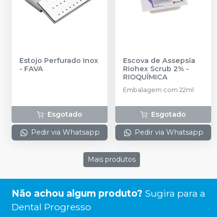
Estojo Perfurado Inox
Escova de Assepsia
-
FAVA
Riohex Scrub 2%
-
RIOQUÍMICA
Embalagem com 22ml
Esgotado
Esgotado
Pedir via Whatsapp
Pedir via Whatsapp
Mais produtos
Não achou algum produto?
Sugira para a
Dental Progresso