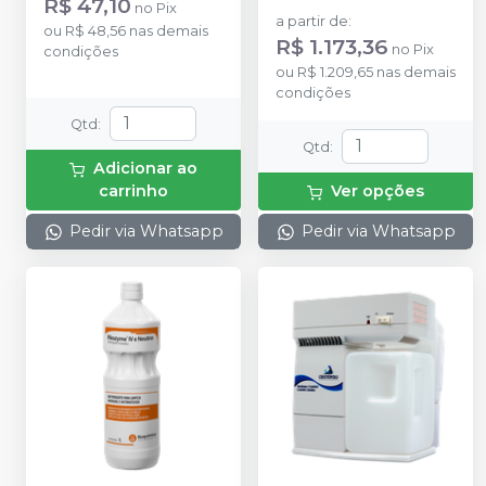
R$ 47,10
no
Pix
a partir de
:
ou
R$ 48,56
nas demais
R$ 1.173,36
no
Pix
condições
ou
R$ 1.209,65
nas demais
condições
Qtd
:
Qtd
:
Adicionar ao
carrinho
Ver opções
Pedir via Whatsapp
Pedir via Whatsapp