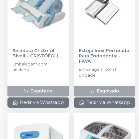
Seladora Cristófoli
Estojo Inox Perfurado
Bivolt
-
CRISTÓFOLI
Para Endodontia
-
FAVA
Embalagem com 1
Embalagem com 1
unidade.
unidade.
Esgotado
Esgotado
Pedir via Whatsapp
Pedir via Whatsapp