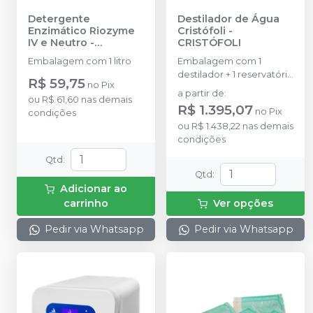
Detergente
Destilador de Água
Enzimático Riozyme
Cristófoli
-
IV e Neutro
-
CRISTÓFOLI
RIOQUÍMICA
Embalagem com 1 litro
Embalagem com 1
destilador + 1 reservatório
R$ 59,75
no
Pix
para água comum + 1
a partir de
:
ou
R$ 61,60
nas demais
reservatório para água
R$ 1.395,07
no
Pix
condições
destilada + 3 filtros de
ou
R$ 1.438,22
nas demais
carvão ativado + 1 filtro
condições
da resistência + 1 clip de
metal e 1 manual de
Qtd
:
instruções.
Qtd
:
Adicionar ao
carrinho
Ver opções
Pedir via Whatsapp
Pedir via Whatsapp