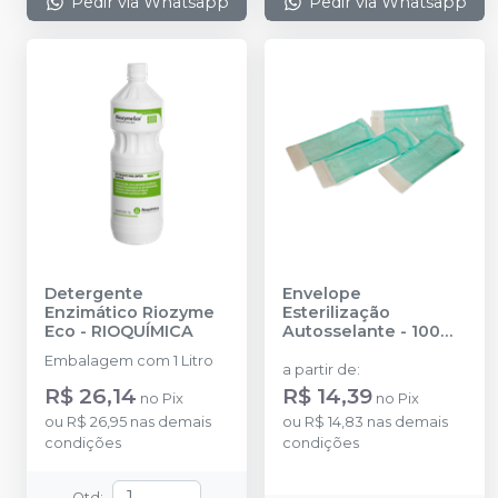
Pedir via Whatsapp
Pedir via Whatsapp
Detergente
Envelope
Enzimático Riozyme
Esterilização
Eco
-
RIOQUÍMICA
Autosselante - 100
unidades
-
HOSPFLEX
Embalagem com 1 Litro
a partir de
:
R$ 26,14
R$ 14,39
no
Pix
no
Pix
ou
R$ 26,95
nas demais
ou
R$ 14,83
nas demais
condições
condições
Qtd
: