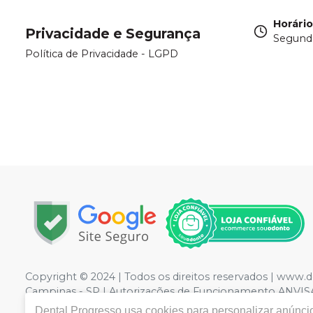
Horári
Privacidade e Segurança
Segunda
Política de Privacidade - LGPD
Copyright © 2024 | Todos os direitos reservados | www.
Campinas - SP | Autorizações de Funcionamento ANVISA -
Privacidade e Segurança - Fotos meramente ilustrativas - 
Dental Progresso
usa cookies para personalizar anúncio