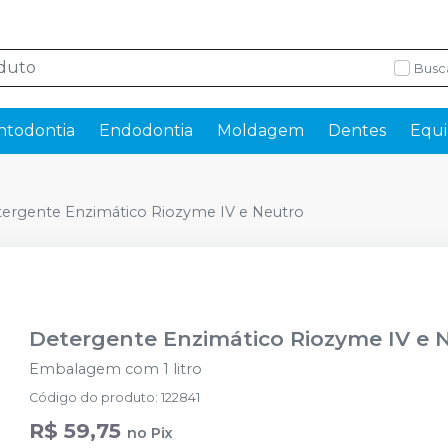
Busc
ntodontia
Endodontia
Moldagem
Dentes
Equi
ergente Enzimático Riozyme IV e Neutro
Detergente Enzimático Riozyme IV e 
Embalagem com 1 litro
Código do produto
:
122841
R$ 59,75
no
Pix