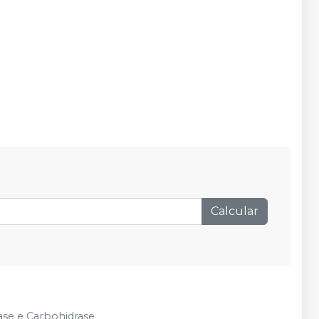
Calcular
ase e Carbohidrase