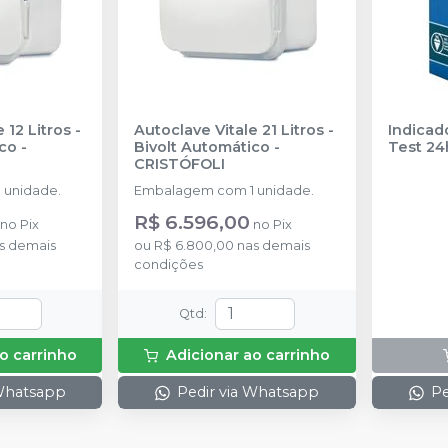
 12 Litros -
Autoclave Vitale 21 Litros -
Indicad
ico
-
Bivolt Automático
-
Test 24
CRISTÓFOLI
 unidade.
Embalagem com 1 unidade.
R$ 6.596,00
no
Pix
no
Pix
s demais
ou
R$ 6.800,00
nas demais
condições
Qtd
:
o carrinho
Adicionar ao carrinho
 Whatsapp
Pedir via Whatsapp
Pe