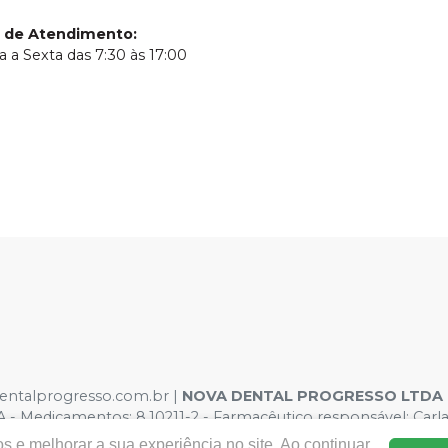
o de Atendimento
:
 a Sexta das 7:30 às 17:00
dentalprogresso.com.br |
NOVA DENTAL PROGRESSO LTDA
 Medicamentos: 8.10211-2 - Farmacêutico responsável: Carla
Os preços e condições da loja virtual estão sujeitos a alteraçõ
s e melhorar a sua experiência no site. Ao continuar