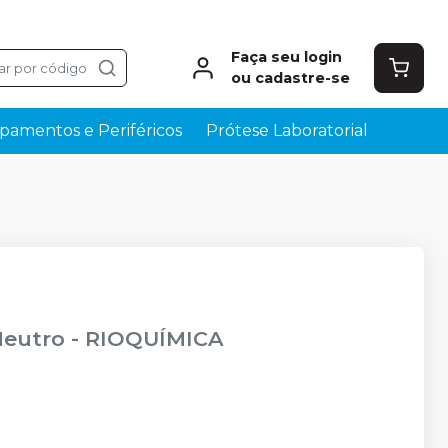
Faça seu login
ar por código
ou cadastre-se
pamentos e Periféricos
Prótese Laboratorial
Neutro
-
RIOQUÍMICA