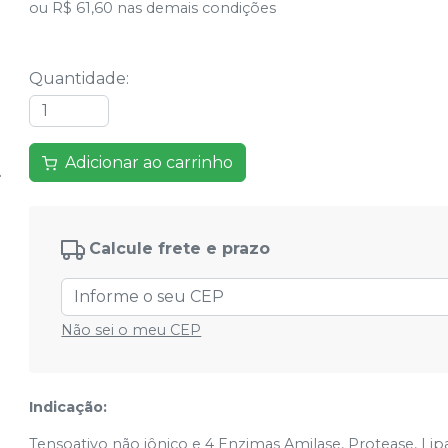
ou
R$ 61,60
nas demais condições
Quantidade
:
Adicionar ao carrinho
Calcule frete e prazo
Não sei o meu CEP
Indicação:
Tensoativo não iônico e 4 Enzimas Amilase, Protease, Lip