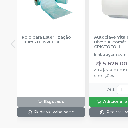
Rolo para Esterilização
Autoclave Vitale
100m
-
HOSPFLEX
Bivolt Automát
CRISTÓFOLI
Embalagem com 1
R$ 5.626,00
ou
R$ 5.800,00
na
condições
Qtd
:
Esgotado
Adicionar a
Pedir via Whatsapp
Pedir via