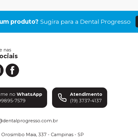
gum produto?
Sugira para a
Dental Progresso
 nas
ociais
ame no
WhatsApp
Atendimento
99895-7579
(19) 3737-4137
@dentalprogresso.com.br
 Orosimbo Maia, 337 - Campinas - SP