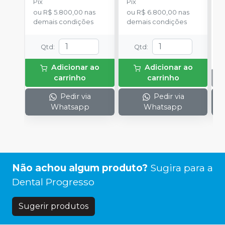
Pix
Pix
ou
R$ 5.800,00
nas
ou
R$ 6.800,00
nas
demais condições
demais condições
Qtd
:
Qtd
:
Adicionar ao
Adicionar ao
carrinho
carrinho
Pedir via
Pedir via
Whatsapp
Whatsapp
Não achou algum produto?
Sugira para a
Dental Progresso
Sugerir produtos