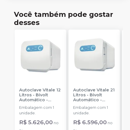
Você também pode gostar
desses
Autoclave Vitale 12
Autoclave Vitale 21
S
Litros - Bivolt
Litros - Bivolt
1
Automático
-
Automático
-
E
CRISTÓFOLI
CRISTÓFOLI
Embalagem com 1
Embalagem com 1
u
unidade.
unidade.
R$ 5.626,00
R$ 6.596,00
no
no