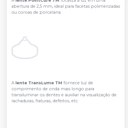
A
lente PointCure
TM
focaliza a luz em uma
abertura de 2,5 mm, ideal para facetas polimerizadas
ou coroas de porcelana.
A
lente TransLume
TM
fornece luz de
comprimento de onda mais longo para
transiluminar os dentes e auxiliar na visualização de
rachaduras, fraturas, defeitos, etc.