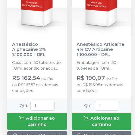
Anestésico
Anestésico Articaína
Alphacaine 2%
4% CV Articaíne
1:100.000
-
DFL
1:100.000
-
DFL
Caixa com 50 tubetes de
Embalagem com 50
1,8ml, acondicionados
tubetes de 1,8ml,
em blisters lacrados com
acondicionados em
R$ 162,54
R$ 190,07
no
Pix
no
Pix
10 tubetes cada.
blisters lacrados com 10
ou
R$ 167,57
nas demais
ou
R$ 195,95
nas demais
tubetes cada. Cloridrato
condições
condições
de Articaína com
Epinefrina (Tubete de
Vidro).
Qtd
:
Qtd
:
Adicionar ao
Adicionar ao
carrinho
carrinho