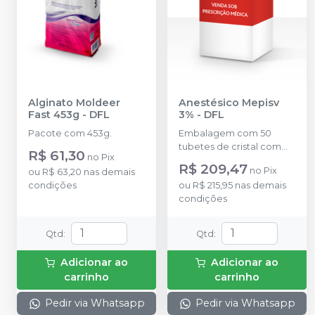
Alginato Moldeer
Anestésico Mepisv
Fast 453g
-
DFL
3%
-
DFL
Pacote com 453g.
Embalagem com 50
tubetes de cristal com
R$ 61,30
no
Pix
1,8ml cada. Cloridrato
R$ 209,47
no
Pix
ou
R$ 63,20
nas demais
Mepivacaína sem vaso
condições
ou
R$ 215,95
nas demais
(Tubete de Vidro).
condições
Qtd
:
Qtd
:
Adicionar ao
Adicionar ao
carrinho
carrinho
Pedir via Whatsapp
Pedir via Whatsapp