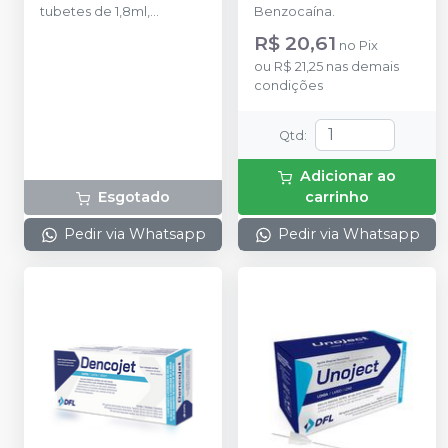
tubetes de 1,8ml,
Benzocaína.
acondicionados em
R$ 20,61
no
Pix
blisters lacrados com 10
ou
R$ 21,25
nas demais
tubetes cada. Cloridrato
condições
de Articaína com
Epinefrina (Tubete de
Vidro).
Qtd
:
Adicionar ao
Esgotado
carrinho
Pedir via Whatsapp
Pedir via Whatsapp