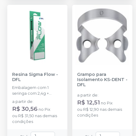
Resina Sigma Flow
-
Grampo para
DFL
Isolamento KS-DENT
-
DFL
Embalagem com 1
seringa com 2,4g +
a partir de
:
pontas aplicadoras.
R$ 12,51
a partir de
:
no
Pix
R$ 30,56
no
Pix
ou
R$ 12,90
nas demais
condições
ou
R$ 31,50
nas demais
condições