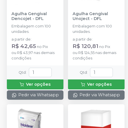
Agulha Gengival
Agulha Gengival
Dencojet
-
DFL
Unoject
-
DFL
Embalagem com 100
Embalagem com 100
unidades.
unidades.
a partir de
:
a partir de
:
R$ 42,65
R$ 120,81
no
Pix
no
Pix
ou
R$ 43,97
nas demais
ou
R$ 124,55
nas demais
condições
condições
Qtd
:
Qtd
:
Ver opções
Ver opções
Pedir via Whatsapp
Pedir via Whatsapp