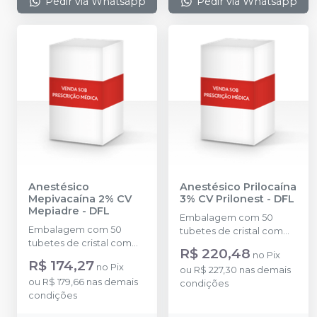
Pedir via Whatsapp
Pedir via Whatsapp
Anestésico
Anestésico Prilocaína
Mepivacaína 2% CV
3% CV Prilonest
-
DFL
Mepiadre
-
DFL
Embalagem com 50
Embalagem com 50
tubetes de cristal com
tubetes de cristal com
1,8ml cada. Cloridrato de
R$ 220,48
no
Pix
1,8ml cada. Cloridrato de
Prilocaína com
R$ 174,27
no
Pix
Mepivacaína com
ou
R$ 227,30
nas demais
Felipressina (Tubete de
ou
R$ 179,66
nas demais
Epinefrina (Tubete de
condições
Vidro).
condições
Vidro).