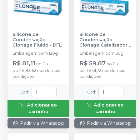
Silicone de
Silicone de
Condensação
Condensação
Clonage Fluido
-
DFL
Clonage Catalisador
-
DFL
Embalagem com 120g.
Embalagem com 50g.
R$ 81,11
R$ 59,87
no
Pix
no
Pix
ou
R$ 83,62
nas demais
ou
R$ 61,72
nas demais
condições
condições
Qtd
:
Qtd
:
Adicionar ao
Adicionar ao
carrinho
carrinho
Pedir via Whatsapp
Pedir via Whatsapp