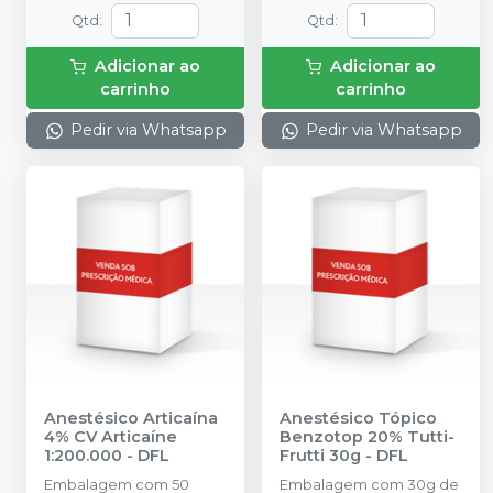
Qtd
:
Qtd
:
Adicionar ao
Adicionar ao
carrinho
carrinho
Pedir via Whatsapp
Pedir via Whatsapp
Anestésico Articaína
Anestésico Tópico
4% CV Articaíne
Benzotop 20% Tutti-
1:200.000
-
DFL
Frutti 30g
-
DFL
Embalagem com 50
Embalagem com 30g de