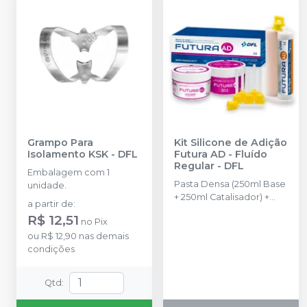
Grampo Para
Kit Silicone de Adição
Isolamento KSK
-
DFL
Futura AD - Fluído
Regular
-
DFL
Embalagem com 1
Pasta Densa (250ml Base
unidade.
+ 250ml Catalisador) +
a partir de
:
Cartucho de automistura
R$ 12,51
no
Pix
de Pasta Fluida Regular
ou
R$ 12,90
nas demais
com 50ml + 6 pontas
condições
misturadoras + 6 pontas
intraorais
Qtd
: