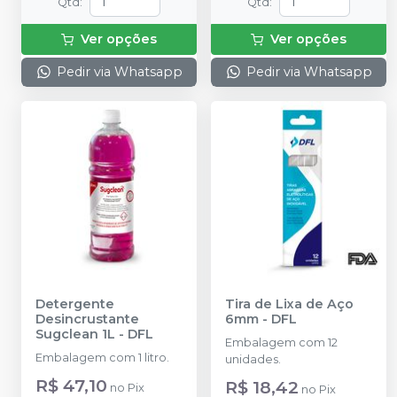
Qtd
:
Qtd
:
Ver opções
Ver opções
Pedir via Whatsapp
Pedir via Whatsapp
Detergente
Tira de Lixa de Aço
Desincrustante
6mm
-
DFL
Sugclean 1L
-
DFL
Embalagem com 12
Embalagem com 1 litro.
unidades.
R$ 47,10
R$ 18,42
no
Pix
no
Pix