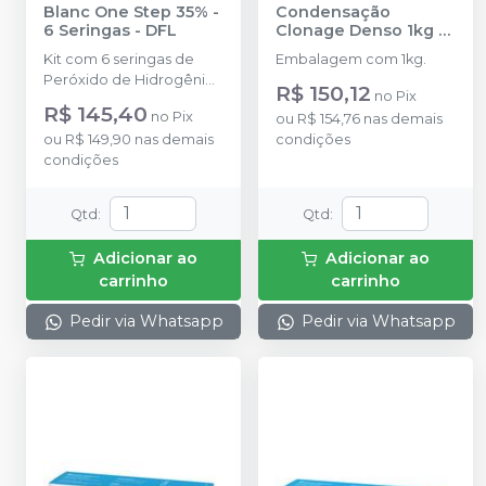
Blanc One Step 35% -
Condensação
6 Seringas
-
DFL
Clonage Denso 1kg
-
DFL
Kit com 6 seringas de
Embalagem com 1kg.
Peróxido de Hidrogênio
R$ 150,12
no
Pix
35%; 6 seringas de
R$ 145,40
no
Pix
ou
R$ 154,76
nas demais
Espessante; 1 seringa de
ou
R$ 149,90
nas demais
condições
Total Blanc Protetor
condições
Gengival; 1 frasco de Total
Blanc Neutralizante; 6
pontas aplicadoras
Qtd
:
Qtd
:
transparentes (para o gel
clareador); 6 conectores;
Adicionar ao
Adicionar ao
1 ponta aplicadora preta
carrinho
carrinho
(para o protetor
gengival).
Pedir via Whatsapp
Pedir via Whatsapp