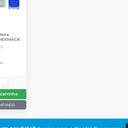
eira
HERMACK
l.
is
 carrinho
hatsapp