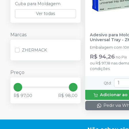
Cuba para Moldagem
Ver todas
Marcas
Adesivo para Mold
Universal Tray
-
Z
Embalagem com 10m
ZHERMACK
R$ 94,26
no
Pix
ou
R$ 97,18
nas dema
condições
Preço
Qtd
:
Adicionar ao
R$ 97,00
R$ 98,00
Pedir via W