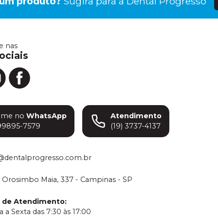
gum produto?
Sugira para a
Dental Progresso
 nas
ociais
ame no
WhatsApp
Atendimento
99895-7579
(19) 3737-4137
@dentalprogresso.com.br
 Orosimbo Maia, 337 - Campinas - SP
o de Atendimento
:
 a Sexta das 7:30 às 17:00