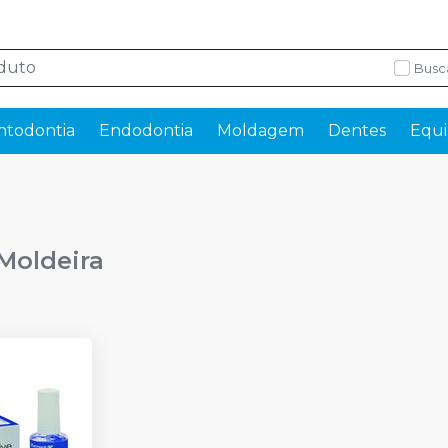
Busc
ntodontia
Endodontia
Moldagem
Dentes
Equi
Moldeira