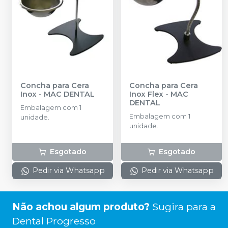
Concha para Cera
Concha para Cera
Inox
-
MAC DENTAL
Inox Flex
-
MAC
DENTAL
Embalagem com 1
Embalagem com 1
unidade.
unidade.
Esgotado
Esgotado
Pedir via Whatsapp
Pedir via Whatsapp
Não achou algum produto?
Sugira para a
Dental Progresso