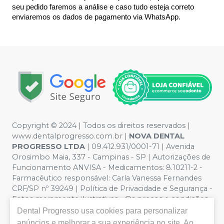
seu pedido faremos a análise e caso tudo esteja correto 
enviaremos os dados de pagamento via WhatsApp.
Copyright © 2024 | Todos os direitos reservados |
www.dentalprogresso.com.br |
NOVA DENTAL
PROGRESSO LTDA
|
09.412.931/0001-71
| Avenida
Orosimbo Maia, 337 - Campinas - SP | Autorizações de
Funcionamento ANVISA - Medicamentos: 8.10211-2 -
Farmacêutico responsável: Carla Vanessa Fernandes
CRF/SP nº 39249 | Política de Privacidade e Segurança -
Fotos meramente ilustrativas - Os preços e condições
da loja virtual estão sujeitos a alterações. Em caso de
Dental Progresso
usa cookies para personalizar
divergência de preços no site, o valor válido é o do
anúncios e melhorar a sua experiência no site. Ao