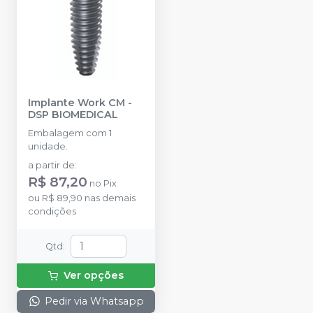
Implante Work CM
-
DSP BIOMEDICAL
Embalagem com 1
unidade.
a partir de
:
R$ 87,20
no
Pix
ou
R$ 89,90
nas demais
condições
Qtd
:
Ver opções
Pedir via Whatsapp