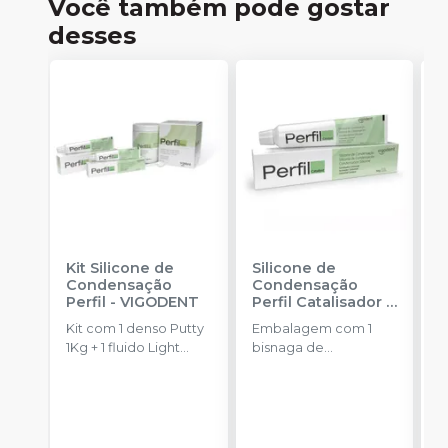
Você também pode gostar
desses
Kit Silicone de
Silicone de
S
Condensação
Condensação
E
Perfil
-
VIGODENT
Perfil Catalisador
-
D
VIGODENT
R
Kit com 1 denso Putty
Embalagem com 1
E
S
1Kg + 1 fluido Light
bisnaga de
p
Body 120g + 1
catalisador com 50g.
c
catalisador 60ml.
c