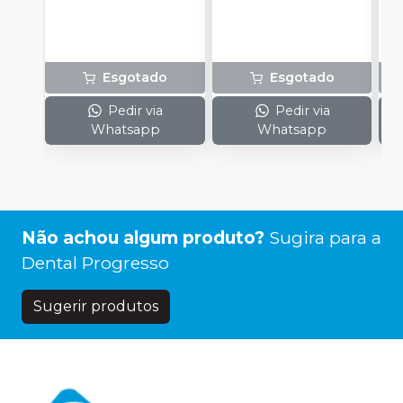
Esgotado
Esgotado
Pedir via
Pedir via
Whatsapp
Whatsapp
Não achou algum produto?
Sugira para a
Dental Progresso
Sugerir produtos