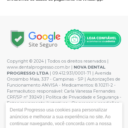
Copyright © 2024 | Todos os direitos reservados |
www.dentalprogresso.com.br |
NOVA DENTAL
PROGRESSO LTDA
|
09.412.931/0001-71
| Avenida
Orosimbo Maia, 337 - Campinas - SP | Autorizações de
Funcionamento ANVISA - Medicamentos: 8.10211-2 -
Farmacêutico responsável: Carla Vanessa Fernandes
CRF/SP nº 39249 | Política de Privacidade e Segurança -
Fotos meramente ilustrativas - Os preços e condições
da loja virtual estão sujeitos a alterações. Em caso de
Dental Progresso
usa cookies para personalizar
divergência de preços no site, o valor válido é o do
anúncios e melhorar a sua experiência no site. Ao
Carrinho de Compra. Não vendemos por atacado por
continuar navegando, você concorda com a nossa
isso nos reservamos o direito de não atender compras