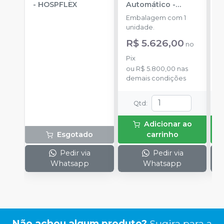
-
HOSPFLEX
Automático
-
A
CRISTÓFOLI
C
Embalagem com 1
E
unidade.
u
R$ 5.626,00
R
no
Pix
P
ou
R$ 5.800,00
nas
o
demais condições
d
Qtd
:
Adicionar ao
Esgotado
carrinho
Pedir via
Pedir via
Whatsapp
Whatsapp
Não achou algum produto?
Sugira para a