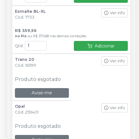
Esmalte BL-XL
Ver info
Cód.
7733
R$ 359,56
no
Pix
ou
R$ 370,68
nas demais condições
Adicionar
Qtd
:
Trans 20
Ver info
Cód.
165911
Produto esgotado
Avise-me
Opal
Ver info
Cód.
259401
Produto esgotado