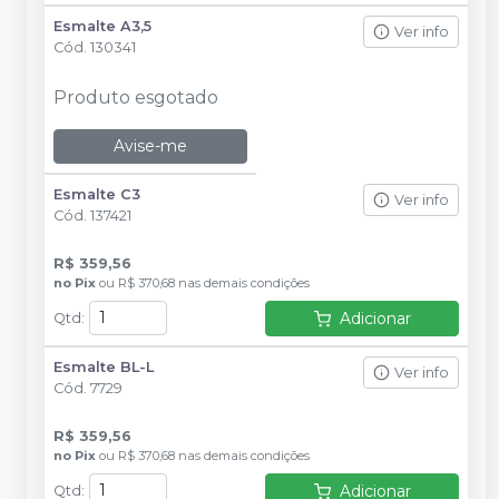
Esmalte A3,5
Ver info
Cód.
130341
Produto esgotado
Avise-me
Esmalte C3
Ver info
Cód.
137421
R$ 359,56
no
Pix
ou
R$ 370,68
nas demais condições
Adicionar
Qtd
:
Esmalte BL-L
Ver info
Cód.
7729
R$ 359,56
no
Pix
ou
R$ 370,68
nas demais condições
Adicionar
Qtd
: