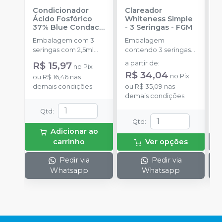
Condicionador
Clareador
R
Ácido Fosfórico
Whiteness Simple
X
37% Blue Condac
-
- 3 Seringas
-
FGM
E
FGM
Embalagem com 3
Embalagem
s
seringas com 2,5ml
contendo 3 seringas
cada uma e 3
com 3g de gel cada
R$ 15,97
a partir de
:
no
Pix
ponteiras para
uma.
R$ 34,04
no
Pix
ou
R$ 16,46
nas
aplicação.
demais condições
ou
R$ 35,09
nas
demais condições
Qtd
:
Qtd
:
Adicionar ao
carrinho
Ver opções
Pedir via
Pedir via
Whatsapp
Whatsapp