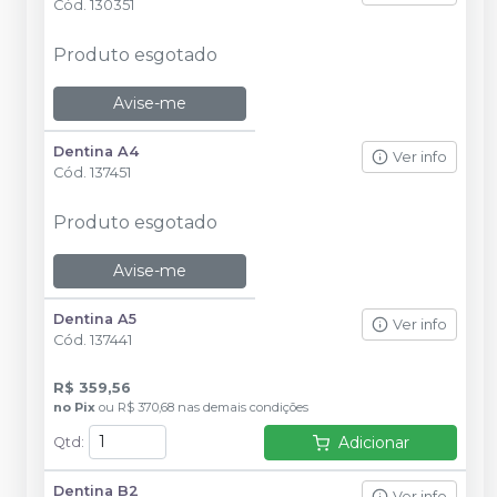
Cód.
130351
Produto esgotado
Avise-me
Dentina A4
Ver info
Cód.
137451
Produto esgotado
Avise-me
Dentina A5
Ver info
Cód.
137441
R$ 359,56
no
Pix
ou
R$ 370,68
nas demais condições
Adicionar
Qtd
:
Dentina B2
Ver info