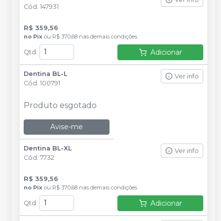
Cód.
147931
R$ 359,56
no
Pix
ou
R$ 370,68
nas demais condições
Adicionar
Qtd
:
Dentina BL-L
Ver info
Cód.
100791
Produto esgotado
Avise-me
Dentina BL-XL
Ver info
Cód.
7732
R$ 359,56
no
Pix
ou
R$ 370,68
nas demais condições
Adicionar
Qtd
: