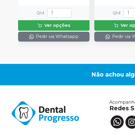
Qtd
:
Qtd
:
Ver opções
Ver o
Pedir via Whatsapp
Pedir via
Não achou al
Acompanhe
Redes S