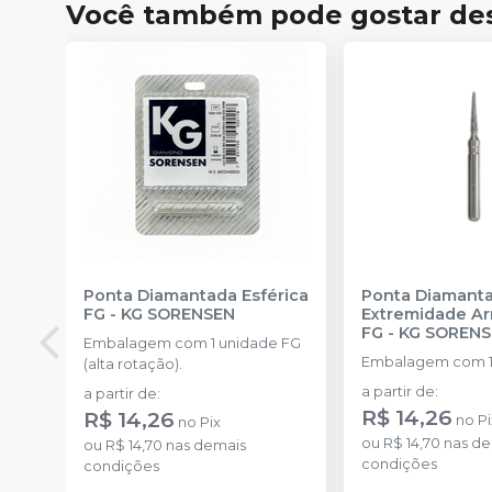
Você também pode gostar de
Ponta Diamantada Esférica
Ponta Diamant
FG
-
KG SORENSEN
Extremidade A
FG
-
KG SOREN
Embalagem com 1 unidade FG
Embalagem com 1
(alta rotação).
a partir de
:
a partir de
:
R$ 14,26
R$ 14,26
no
Pi
no
Pix
ou
R$ 14,70
nas de
ou
R$ 14,70
nas demais
condições
condições