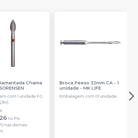
Diamantada Chama
Broca Peeso 32mm CA - 1
 SORENSEN
unidade
-
MK LIFE
em com 1 unidade FG
Embalagem com 01 unidade.
ção).
de
:
,26
no
Pix
70
nas demais
es