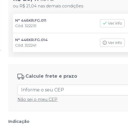
ou
R$ 21,04
nas demais condições
N° 446KR.FG.011
Ver info
Cód.
322231
N° 446KR.FG.014
Ver info
Cód.
322241
Calcule frete e prazo
Não sei o meu CEP
Indicação