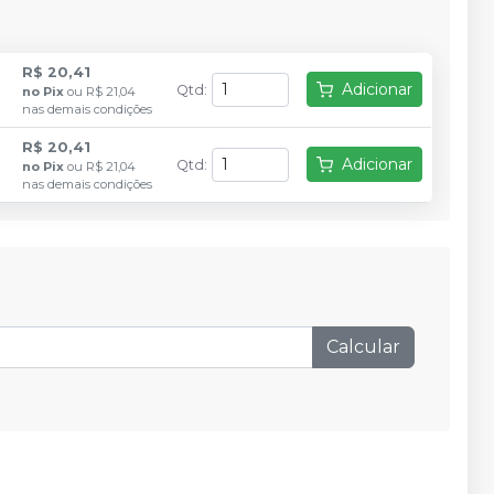
R$ 20,41
Adicionar
Qtd
:
no
Pix
ou
R$ 21,04
nas demais condições
R$ 20,41
Adicionar
Qtd
:
no
Pix
ou
R$ 21,04
nas demais condições
Calcular