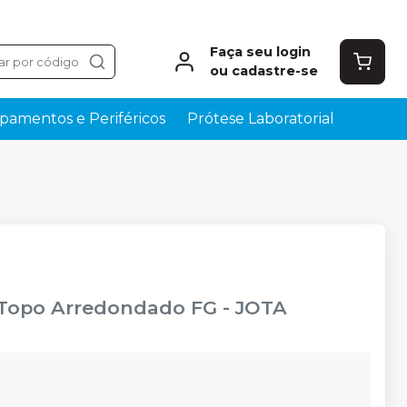
Faça seu login
ar por código
ou cadastre-se
pamentos e Periféricos
Prótese Laboratorial
 Topo Arredondado FG
-
JOTA