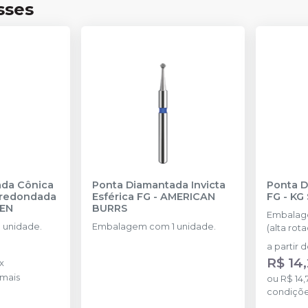
sses
ada Cônica
Ponta Diamantada Invicta
Ponta 
rredondada
Esférica FG
-
AMERICAN
FG
-
KG
SEN
BURRS
Embalag
 unidade.
Embalagem com 1 unidade.
(alta rota
a partir 
R$ 14
x
mais
ou
R$ 14,
condiçõ