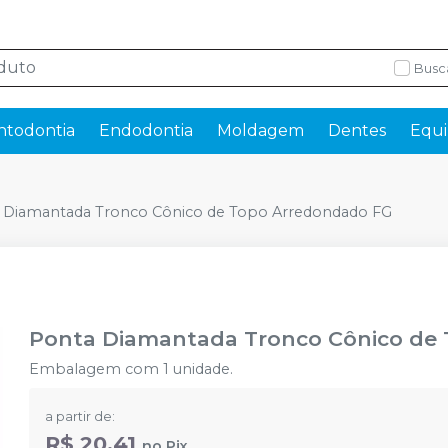
Busc
ntodontia
Endodontia
Moldagem
Dentes
Equi
 Diamantada Tronco Cônico de Topo Arredondado FG
Ponta Diamantada Tronco Cônico de
Embalagem com 1 unidade.
a partir de:
R$ 20,41
no
Pix