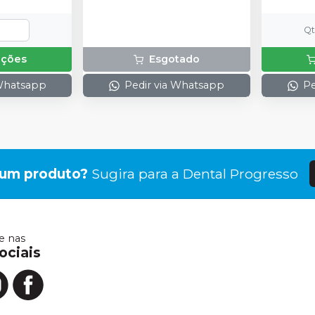
Q
pções
Esgotado
 Whatsapp
Pedir via Whatsapp
Pe
gum produto?
Sugira para a
Dental Progresso
 nas
ociais