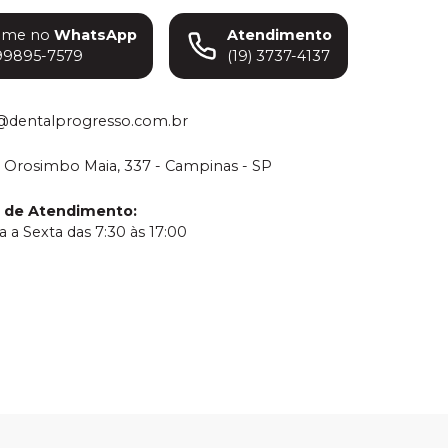
ame no
WhatsApp
Atendimento
99895-7579
(19) 3737-4137
@dentalprogresso.com.br
 Orosimbo Maia, 337 - Campinas - SP
o de Atendimento
:
 a Sexta das 7:30 às 17:00