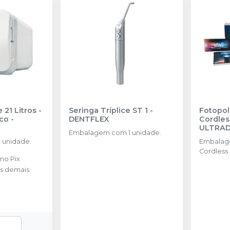
 21 Litros -
Seringa Tríplice ST 1
-
Fotopol
ico
-
DENTFLEX
Cordles
ULTRA
Embalagem com 1 unidade.
 unidade.
Embalagem
Cordless 
no
Pix
recarregá
s demais
barreiras 
protetor 