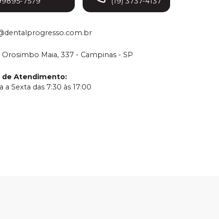
99895-7579
(19) 3737-4137
@dentalprogresso.com.br
 Orosimbo Maia, 337 - Campinas - SP
o de Atendimento
:
 a Sexta das 7:30 às 17:00