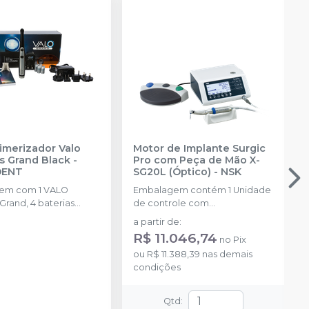
imerizador Valo
Motor de Implante Surgic
s Grand Black
-
Pro com Peça de Mão X-
DENT
SG20L (Óptico)
-
NSK
 com 1 VALO
Embalagem contém 1 Unidade
Grand, 4 baterias
de controle com
veis, 1 carregador, 50
armazenamento de dados,
a partir de
:
protetoras, 1 suporte, 1
Micromotor LED SGL70M, Pedal
R$ 11.046,74
no
Pix
de luz.
de controle FC-78, Peça de
ou
R$ 11.388,39
nas demais
mão óptica, X-DSG20L
condições
(Redução 20:1) Tudo de
irrigação (5 peças) e outros
acessórios. Voltagens 110V e
Qtd
:
220V