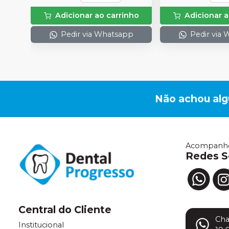
Adicionar ao carrinho
Adicionar a
Pedir via Whatsapp
Pedir via
Não achou al
Acompanhe
Redes S
Central do Cliente
Ch
Institucional