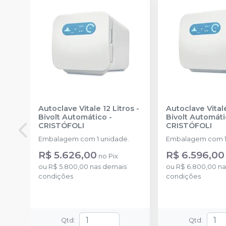
Autoclave Vitale 12 Litros -
Autoclave Vitale
Bivolt Automático
-
Bivolt Automát
CRISTÓFOLI
CRISTÓFOLI
Embalagem com 1 unidade.
Embalagem com 1
R$ 5.626,00
R$ 6.596,00
no
Pix
ou
R$ 5.800,00
nas demais
ou
R$ 6.800,00
na
condições
condições
Qtd
:
Qtd
: