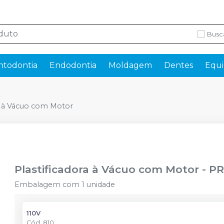
Busc
ntodontia
Endodontia
Moldagem
Dentes
Equi
ra à Vácuo com Motor
Plastificadora à Vácuo com Motor
-
PR
Embalagem com 1 unidade
110V
Cód.
810