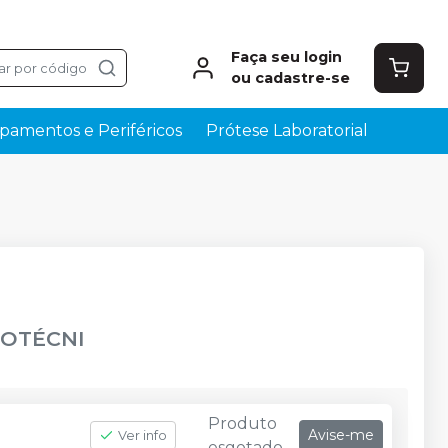
Faça seu login
ar por código
ou cadastre-se
pamentos e Periféricos
Prótese Laboratorial
OTÉCNI
Produto
Avise-me
Ver info
esgotado