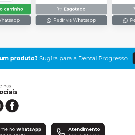
o carrinho
Esgotado
 Whatsapp
Pedir via Whatsapp
Pe
gum produto?
Sugira para a
Dental Progresso
 nas
ociais
ame no
WhatsApp
Atendimento