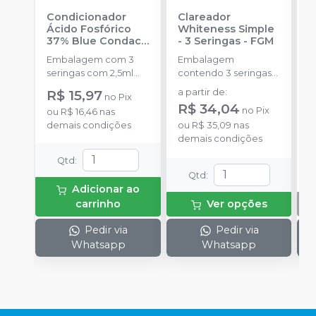
Condicionador
Clareador
R
Ácido Fosfórico
Whiteness Simple
X
37% Blue Condac
-
- 3 Seringas
-
FGM
E
FGM
Embalagem com 3
Embalagem
s
seringas com 2,5ml
contendo 3 seringas
cada uma e 3
com 3g de gel cada
R$ 15,97
a partir de
:
no
Pix
ponteiras para
uma.
R$ 34,04
no
Pix
ou
R$ 16,46
nas
aplicação.
demais condições
ou
R$ 35,09
nas
demais condições
Qtd
:
Qtd
:
Adicionar ao
carrinho
Ver opções
Pedir via
Pedir via
Whatsapp
Whatsapp