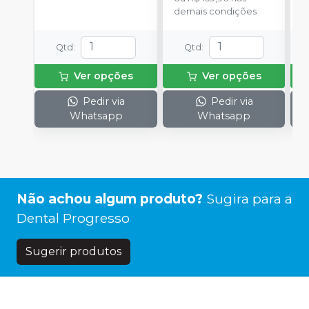
demais condições
d
Qtd
:
Qtd
:
Ver opções
Ver opções
Pedir via
Pedir via
Whatsapp
Whatsapp
Não achou algum produto?
Sugira para a
Dental Progresso
Sugerir produtos