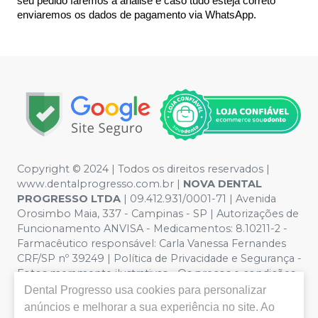
seu pedido faremos a análise e caso tudo esteja correto 
enviaremos os dados de pagamento via WhatsApp.
Copyright © 2024 | Todos os direitos reservados |
www.dentalprogresso.com.br |
NOVA DENTAL
PROGRESSO LTDA
|
09.412.931/0001-71
| Avenida
Orosimbo Maia, 337 - Campinas - SP | Autorizações de
Funcionamento ANVISA - Medicamentos: 8.10211-2 -
Farmacêutico responsável: Carla Vanessa Fernandes
CRF/SP nº 39249 | Política de Privacidade e Segurança -
Fotos meramente ilustrativas - Os preços e condições
da loja virtual estão sujeitos a alterações. Em caso de
Dental Progresso
usa cookies para personalizar
divergência de preços no site, o valor válido é o do
anúncios e melhorar a sua experiência no site. Ao