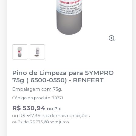
Pino de Limpeza para SYMPRO
75g ( 6500-0550)
-
RENFERT
Embalagem com 75g.
Código do produto
:
78371
R$ 530,94
no
Pix
ou
R$ 547,36
nas demais condições
ou
2
x
de
R$ 273,68
sem juros