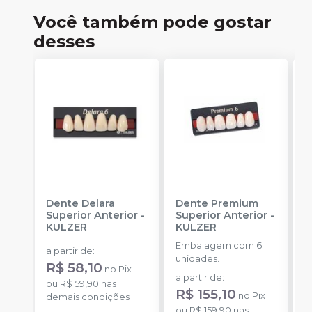
Você também pode gostar
desses
Dente Delara
Dente Premium
D
Superior Anterior
-
Superior Anterior
-
S
KULZER
KULZER
-
Embalagem com 6
E
a partir de
:
unidades.
p
R$ 58,10
no
Pix
D
a partir de
:
a
ou
R$ 59,90
nas
R$ 155,10
R
no
Pix
demais condições
ou
R$ 159,90
nas
o