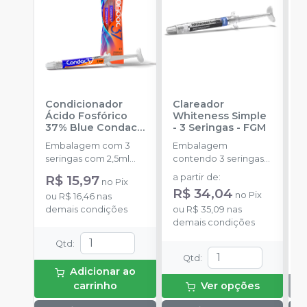
Condicionador
Clareador
R
Ácido Fosfórico
Whiteness Simple
X
37% Blue Condac
-
- 3 Seringas
-
FGM
E
FGM
Embalagem com 3
Embalagem
s
seringas com 2,5ml
contendo 3 seringas
cada uma e 3
com 3g de gel cada
R$ 15,97
a partir de
:
no
Pix
ponteiras para
uma.
R$ 34,04
no
Pix
ou
R$ 16,46
nas
aplicação.
demais condições
ou
R$ 35,09
nas
demais condições
Qtd
:
Qtd
:
Adicionar ao
carrinho
Ver opções