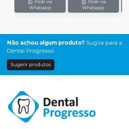
Pedir via
Pedir via
Whatsapp
Whatsapp
Não achou algum produto?
Sugira para a
Dental Progresso
Sugerir produtos