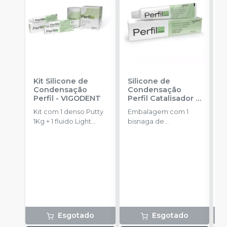
Kit Silicone de
Silicone de
S
Condensação
Condensação
E
Perfil
-
VIGODENT
Perfil Catalisador
-
D
VIGODENT
R
Kit com 1 denso Putty
Embalagem com 1
E
S
1Kg + 1 fluido Light
bisnaga de
p
Body 120g + 1
catalisador com 50g.
c
catalisador 60ml.
c
Esgotado
Esgotado