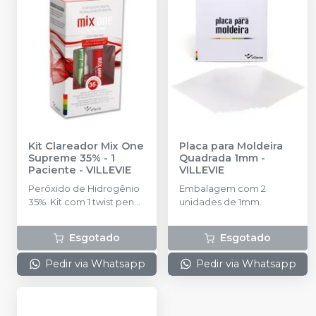
Kit Clareador Mix One
Placa para Moldeira
Supreme 35% - 1
Quadrada 1mm
-
Paciente
-
VILLEVIE
VILLEVIE
Peróxido de Hidrogênio
Embalagem com 2
35%. Kit com 1 twist pen
unidades de 1mm.
com 1,5g de gel
clareador + 1 barreira
Esgotado
Esgotado
gengival Gingi Dam 1g + 1
Protetor Lingual + 1
Pedir via Whatsapp
Pedir via Whatsapp
Solução de bicarbonato
de sódio 5ml + 5 pontas
aplicadoras.