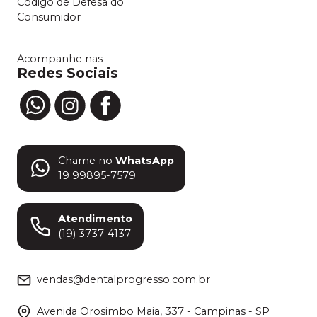
Código de Defesa do
Consumidor
Acompanhe nas
Redes Sociais
Chame no
WhatsApp
19 99895-7579
Atendimento
(19) 3737-4137
vendas@dentalprogresso.com.br
Avenida Orosimbo Maia, 337 - Campinas - SP