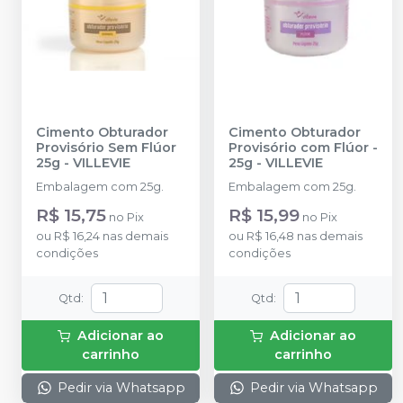
Cimento Obturador
Cimento Obturador
Provisório Sem Flúor
Provisório com Flúor -
25g
-
VILLEVIE
25g
-
VILLEVIE
Embalagem com 25g.
Embalagem com 25g.
R$ 15,75
R$ 15,99
no
Pix
no
Pix
ou
R$ 16,24
nas demais
ou
R$ 16,48
nas demais
condições
condições
Qtd
:
Qtd
:
Adicionar ao
Adicionar ao
carrinho
carrinho
Pedir via Whatsapp
Pedir via Whatsapp