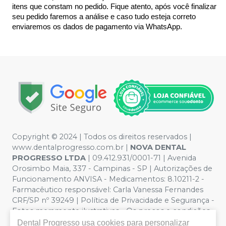
itens que constam no pedido. Fique atento, após você finalizar 
seu pedido faremos a análise e caso tudo esteja correto 
enviaremos os dados de pagamento via WhatsApp.
Copyright © 2024 | Todos os direitos reservados |
www.dentalprogresso.com.br |
NOVA DENTAL
PROGRESSO LTDA
|
09.412.931/0001-71
| Avenida
Orosimbo Maia, 337 - Campinas - SP | Autorizações de
Funcionamento ANVISA - Medicamentos: 8.10211-2 -
Farmacêutico responsável: Carla Vanessa Fernandes
CRF/SP nº 39249 | Política de Privacidade e Segurança -
Fotos meramente ilustrativas - Os preços e condições
da loja virtual estão sujeitos a alterações. Em caso de
Dental Progresso
usa cookies para personalizar