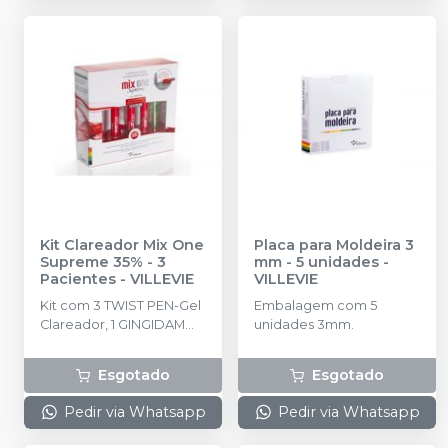
Kit Clareador Mix One
Placa para Moldeira 3
Supreme 35% - 3
mm - 5 unidades
-
Pacientes
-
VILLEVIE
VILLEVIE
Kit com 3 TWIST PEN-Gel
Embalagem com 5
Clareador, 1 GINGIDAM
unidades 3mm.
3g-Barreira Gengival, 1
SENSIS 2% 2,5ml-
Esgotado
Esgotado
Dessensibilizante, 3
Protetores Linguais , 1
Pedir via Whatsapp
Pedir via Whatsapp
Solução de bicarbonato
de sódio 5ml , 5 pontas