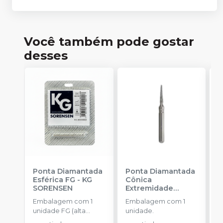
Você também pode gostar
desses
Ponta Diamantada
Ponta Diamantada
P
Esférica FG
-
KG
Cônica
I
SORENSEN
Extremidade
-
Arredondada FG
-
Embalagem com 1
Embalagem com 1
E
KG SORENSEN
unidade FG (alta
unidade.
u
rotação).