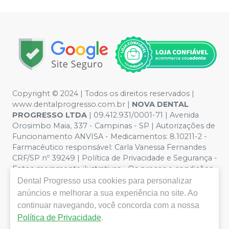
Copyright © 2024 | Todos os direitos reservados |
www.dentalprogresso.com.br |
NOVA DENTAL
PROGRESSO LTDA
|
09.412.931/0001-71
| Avenida
Orosimbo Maia, 337 - Campinas - SP | Autorizações de
Funcionamento ANVISA - Medicamentos: 8.10211-2 -
Farmacêutico responsável: Carla Vanessa Fernandes
CRF/SP nº 39249 | Política de Privacidade e Segurança -
Fotos meramente ilustrativas - Os preços e condições
da loja virtual estão sujeitos a alterações. Em caso de
Dental Progresso
usa cookies para personalizar
divergência de preços no site, o valor válido é o do
anúncios e melhorar a sua experiência no site. Ao
Carrinho de Compra. Não vendemos por atacado por
continuar navegando, você concorda com a nossa
isso nos reservamos o direito de não atender compras
Política de Privacidade
.
de grandes volumes pelo site.