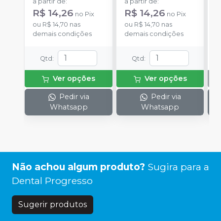
a partir de
:
a partir de
:
R$ 14,26
R$ 14,26
no
Pix
no
Pix
ou
R$ 14,70
nas
ou
R$ 14,70
nas
demais condições
demais condições
Qtd
:
Qtd
:
Ver opções
Ver opções
Pedir via
Pedir via
Whatsapp
Whatsapp
Não achou algum produto?
Sugira para a
Dental Progresso
Sugerir produtos