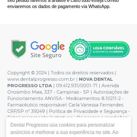
seu pedido faremos a análise e caso tudo esteja correto 
enviaremos os dados de pagamento via WhatsApp.
Copyright © 2024 | Todos os direitos reservados |
www.dentalprogresso.com.br |
NOVA DENTAL
PROGRESSO LTDA
|
09.412.931/0001-71
| Avenida
Orosimbo Maia, 337 - Campinas - SP | Autorizações de
Funcionamento ANVISA - Medicamentos: 8.10211-2 -
Farmacêutico responsável: Carla Vanessa Fernandes
CRF/SP nº 39249 | Política de Privacidade e Segurança -
Fotos meramente ilustrativas - Os preços e condições
da loja virtual estão sujeitos a alterações. Em caso de
Dental Progresso
usa cookies para personalizar
divergência de preços no site, o valor válido é o do
anúncios e melhorar a sua experiência no site. Ao