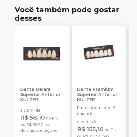
Você também pode gostar
desses
Dente Delara
Dente Premium
D
Superior Anterior
-
Superior Anterior
-
S
KULZER
KULZER
-
Embalagem com 6
E
a partir de
:
unidades.
p
R$ 58,10
no
Pix
D
a partir de
:
a
ou
R$ 59,90
nas
R$ 155,10
R
no
Pix
demais condições
ou
R$ 159,90
nas
o