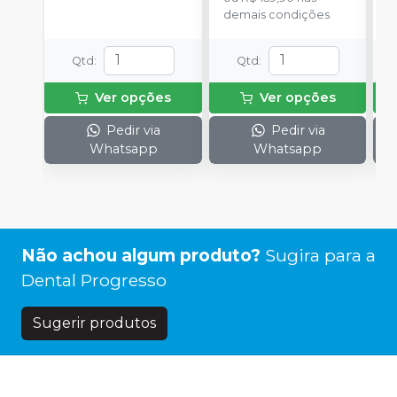
demais condições
d
Qtd
:
Qtd
:
Ver opções
Ver opções
Pedir via
Pedir via
Whatsapp
Whatsapp
Não achou algum produto?
Sugira para a
Dental Progresso
Sugerir produtos