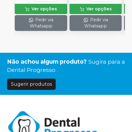
Ver opções
Ver opções
Pedir via
Pedir via
Whatsapp
Whatsapp
Não achou algum produto?
Sugira para a
Dental Progresso
Sugerir produtos