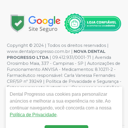
Copyright © 2024 | Todos os direitos reservados |
www.dentalprogresso.com.br |
NOVA DENTAL
PROGRESSO LTDA
|
09.412.931/0001-71
| Avenida
Orosimbo Maia, 337 - Campinas - SP | Autorizações de
Funcionamento ANVISA - Medicamentos: 8.10211-2 -
Farmacêutico responsável: Carla Vanessa Fernandes
CRF/SP nº 39249 | Política de Privacidade e Segurança -
Fotos meramente ilustrativas - Os preços e condições
da loja virtual estão sujeitos a alterações. Em caso de
Dental Progresso
usa cookies para personalizar
divergência de preços no site, o valor válido é o do
anúncios e melhorar a sua experiência no site. Ao
Carrinho de Compra. Não vendemos por atacado por
continuar navegando, você concorda com a nossa
isso nos reservamos o direito de não atender compras
Política de Privacidade
.
de grandes volumes pelo site.