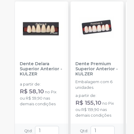
Dente Delara
Dente Premium
D
Superior Anterior
-
Superior Anterior
-
S
KULZER
KULZER
-
Embalagem com 6
E
a partir de
:
unidades.
p
R$ 58,10
no
Pix
D
a partir de
:
a
ou
R$ 59,90
nas
R$ 155,10
R
no
Pix
demais condições
ou
R$ 159,90
nas
o
demais condições
d
Qtd
:
Qtd
: