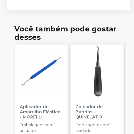
Você também pode gostar
desses
Aplicador de
Calcador de
E
Amarrilho Elástico
Bandas
-
P
-
MORELLI
QUINELATO
E
Embalagem com 1
Embalagem com 1
u
unidade
unidade.