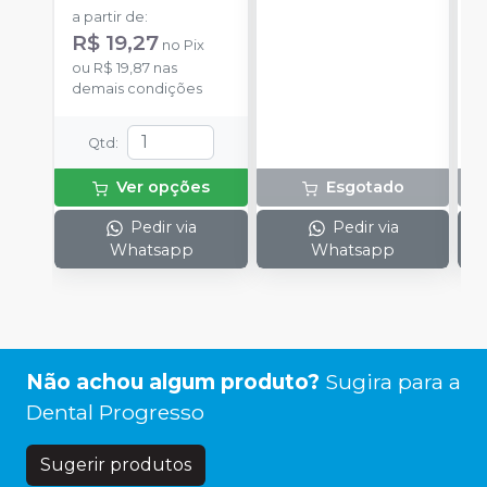
a partir de
:
R$ 19,27
no
Pix
ou
R$ 19,87
nas
demais condições
Qtd
:
Ver opções
Esgotado
Pedir via
Pedir via
Whatsapp
Whatsapp
Não achou algum produto?
Sugira para a
Dental Progresso
Sugerir produtos