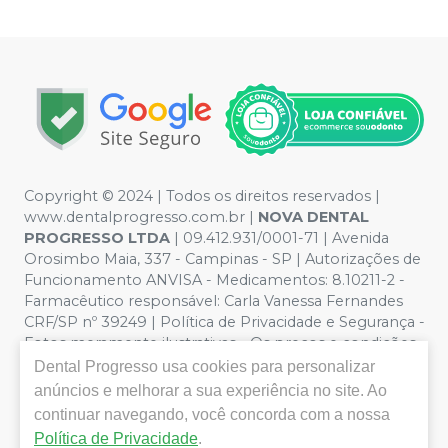
Copyright © 2024 | Todos os direitos reservados |
www.dentalprogresso.com.br |
NOVA DENTAL
PROGRESSO LTDA
|
09.412.931/0001-71
| Avenida
Orosimbo Maia, 337 - Campinas - SP | Autorizações de
Funcionamento ANVISA - Medicamentos: 8.10211-2 -
Farmacêutico responsável: Carla Vanessa Fernandes
CRF/SP nº 39249 | Política de Privacidade e Segurança -
Fotos meramente ilustrativas - Os preços e condições
da loja virtual estão sujeitos a alterações. Em caso de
Dental Progresso
usa cookies para personalizar
divergência de preços no site, o valor válido é o do
anúncios e melhorar a sua experiência no site. Ao
Carrinho de Compra. Não vendemos por atacado por
continuar navegando, você concorda com a nossa
isso nos reservamos o direito de não atender compras
Política de Privacidade
.
de grandes volumes pelo site.