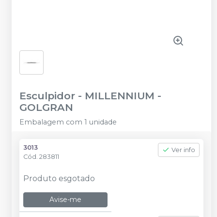
Esculpidor
-
MILLENNIUM -
GOLGRAN
Embalagem com 1 unidade
3013
Ver info
Cód.
283811
Produto esgotado
Avise-me