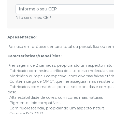
P4 (60)
Ver info
Cód.
4070
Não sei o meu CEP
P4 (66)
Ver info
Cód.
4073
Apresentação:
P4 (69)
Ver info
Para uso em prótese dentária total ou parcial, fixa ou re
Cód.
4075
Características/Benefícios:
P5 (60)
Ver info
Cód.
4078
Prensagem de 2 camadas, propiciando um aspecto natura
• Fabricado com resina acrílica de alto peso molecular,
• Modelário europeu compatível com diversas faixas etár
P5 (62)
Ver info
• Contém carga de OMC*, que lhe assegura mais resistênci
Cód.
4079
• Fabricados com matérias primas selecionadas e compatí
base.
P5 (66)
• Alta estabilidade de cores, com cores mais naturais.
Ver info
Cód.
4081
• Pigmentos biocompatíveis.
• Com fluorescência, propiciando um aspecto natural.
P6 (60)
• Cumpre ISO 22112