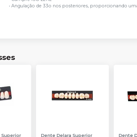
Ver info
Cód.
4086
• Angulação de 33o nos posteriores, proporcionando um
P6 (66)
Ver info
Cód.
4089
P2 (65)
Ver info
Cód.
4056
sses
P2 (67)
Ver info
Cód.
4058
P2 (69)
Ver info
Cód.
4059
P2 (77)
Ver info
Cód.
4060
P2 (81)
Ver info
Cód.
4061
 Superior
Dente Delara Superior
Dente D