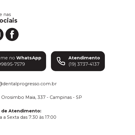
 nas
P4 (67)
Ver info
ociais
Cód.
4074
P4 (77)
Ver info
Cód.
4076
P4 (81)
ame no
WhatsApp
Atendimento
Ver info
Cód.
4077
99895-7579
(19) 3737-4137
P5 (65)
Ver info
Cód.
4080
@dentalprogresso.com.br
P5 (67)
 Orosimbo Maia, 337 - Campinas - SP
Ver info
Cód.
4082
o de Atendimento
:
 a Sexta das 7:30 às 17:00
P5 (69)
Ver info
Cód.
4083