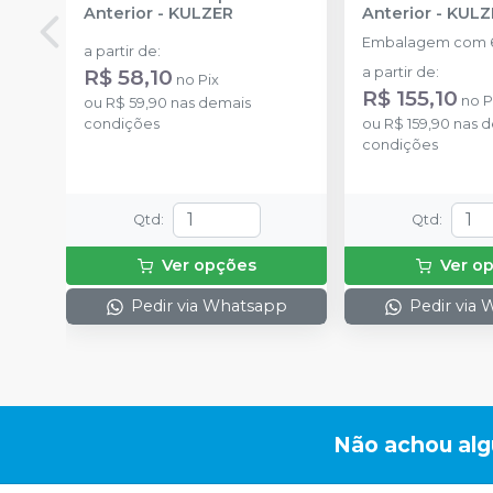
Anterior
-
KULZER
Anterior
-
KULZ
Embalagem com 6
a partir de
:
R$ 58,10
a partir de
:
no
Pix
R$ 155,10
no
P
ou
R$ 59,90
nas demais
condições
ou
R$ 159,90
nas d
condições
Qtd
:
Qtd
:
Ver opções
Ver o
Pedir via Whatsapp
Pedir via
Não achou al