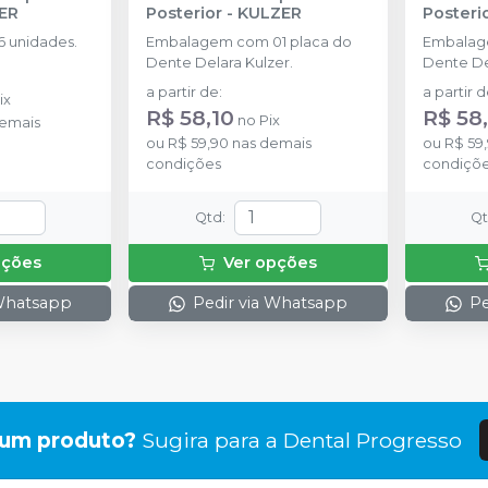
ER
Posterior
-
KULZER
Posteri
P3 (67)
Ver info
 unidades.
Embalagem com 01 placa do
Embalag
Cód.
4066
Dente Delara Kulzer.
Dente De
a partir de
:
a partir 
P3 (69)
ix
Ver info
R$ 58,10
R$ 58
Cód.
4067
no
Pix
emais
ou
R$ 59,90
nas demais
ou
R$ 59
condições
condiçõ
P3 (77)
Ver info
Cód.
4068
Qtd
:
Q
P3 (81)
Ver info
pções
Ver opções
Cód.
4069
 Whatsapp
Pedir via Whatsapp
Pe
P4 (62)
Ver info
Cód.
4071
P3 (65)
Ver info
Cód.
4064
gum produto?
Sugira para a
Dental Progresso
P4 (65)
Ver info
Cód.
4072