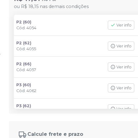
ou
R$ 18,15
nas demais condições
P2 (60)
Ver info
Cód.
4054
P2 (62)
Ver info
Cód.
4055
P2 (66)
Ver info
Cód.
4057
P3 (60)
Ver info
Cód.
4062
P3 (62)
Ver info
Cód.
4063
P3 (66)
Ver info
Cód.
4065
Calcule frete e prazo