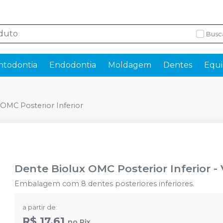
Busc
ntodontia
Endodontia
Moldagem
Dentes
Equi
OMC Posterior Inferior
Dente Biolux OMC Posterior Inferior
-
Embalagem com 8 dentes posteriores inferiores.
a partir de:
R$ 17,61
no
Pix