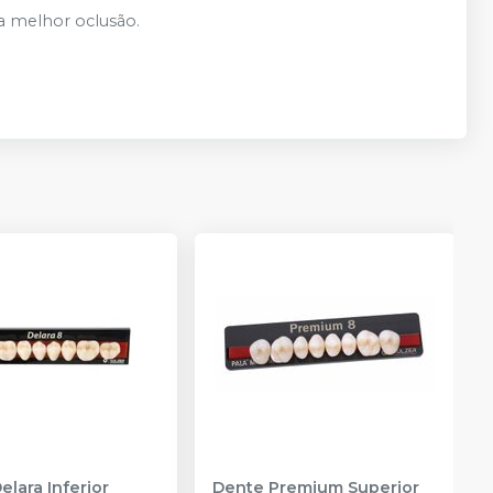
Adicionar
Qtd
:
no
Pix
ou
R$ 18,15
nas
a melhor oclusão.
demais condições
R$ 17,61
Adicionar
Qtd
:
no
Pix
ou
R$ 18,15
nas
demais condições
R$ 17,61
Adicionar
Qtd
:
no
Pix
ou
R$ 18,15
nas
demais condições
R$ 17,61
Adicionar
Qtd
:
no
Pix
ou
R$ 18,15
nas
demais condições
R$ 17,61
Adicionar
Qtd
:
no
Pix
ou
R$ 18,15
nas
demais condições
R$ 17,61
Adicionar
Qtd
:
no
Pix
ou
R$ 18,15
nas
demais condições
R$ 17,61
Adicionar
Qtd
:
no
Pix
ou
R$ 18,15
nas
demais condições
elara Inferior
Dente Premium Superior