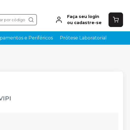
Faça seu login
ar por código
ou cadastre-se
pamentos e Periféricos
Prótese Laboratorial
VIPI