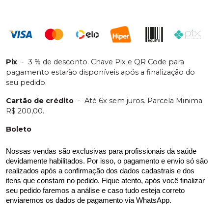
demais condições
R$ 17,61
Adicionar
Qtd
:
no
Pix
ou
R$ 18,15
nas
demais condições
R$ 17,61
Adicionar
Pix
-
3 % de desconto. Chave Pix e QR Code para
Qtd
:
no
Pix
ou
R$ 18,15
nas
demais condições
pagamento estarão disponíveis após a finalização do
seu pedido.
R$ 17,61
Adicionar
Qtd
:
no
Pix
ou
R$ 18,15
nas
Cartão de crédito
-
Até 6x sem juros. Parcela Minima
demais condições
R$ 200,00.
R$ 17,61
Adicionar
Boleto
Qtd
:
no
Pix
ou
R$ 18,15
nas
demais condições
Nossas vendas são exclusivas para profissionais da saúde 
R$ 17,61
devidamente habilitados. Por isso, o pagamento e envio só são 
Adicionar
Qtd
:
no
Pix
ou
R$ 18,15
nas
realizados após a confirmação dos dados cadastrais e dos 
demais condições
itens que constam no pedido. Fique atento, após você finalizar 
R$ 17,61
seu pedido faremos a análise e caso tudo esteja correto 
Adicionar
Qtd
:
no
Pix
ou
R$ 18,15
nas
enviaremos os dados de pagamento via WhatsApp.
demais condições