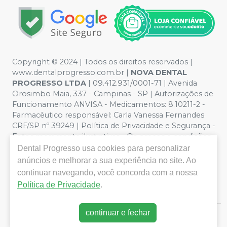
Copyright © 2024 | Todos os direitos reservados |
www.dentalprogresso.com.br |
NOVA DENTAL
PROGRESSO LTDA
|
09.412.931/0001-71
| Avenida
Orosimbo Maia, 337 - Campinas - SP | Autorizações de
Funcionamento ANVISA - Medicamentos: 8.10211-2 -
Farmacêutico responsável: Carla Vanessa Fernandes
CRF/SP nº 39249 | Política de Privacidade e Segurança -
Fotos meramente ilustrativas - Os preços e condições
da loja virtual estão sujeitos a alterações. Em caso de
Dental Progresso
usa cookies para personalizar
divergência de preços no site, o valor válido é o do
anúncios e melhorar a sua experiência no site. Ao
Carrinho de Compra. Não vendemos por atacado por
continuar navegando, você concorda com a nossa
isso nos reservamos o direito de não atender compras
Política de Privacidade
.
de grandes volumes pelo site.
continuar e fechar
E-commerce produzido por
Sou Odonto Ecommerce
.