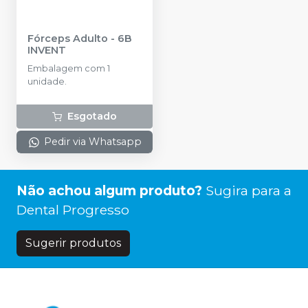
Fórceps Adulto
-
6B
INVENT
Embalagem com 1
unidade.
Esgotado
Pedir via Whatsapp
Não achou algum produto?
Sugira para a
Dental Progresso
Sugerir produtos