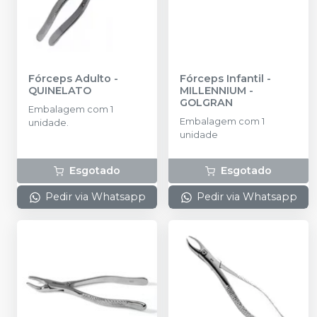
Fórceps Adulto
-
Fórceps Infantil
-
QUINELATO
MILLENNIUM -
GOLGRAN
Embalagem com 1
Embalagem com 1
unidade.
unidade
Esgotado
Esgotado
Pedir via Whatsapp
Pedir via Whatsapp