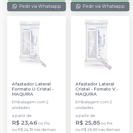
Pedir via Whatsapp
Pedir via Whatsapp
Afastador Lateral
Afastador Lateral
Formato U Cristal
-
Cristal - Fomato V
-
MAQUIRA
MAQUIRA
Embalagem com 2
Embalagem com 2
unidades.
unidades.
a partir de
:
a partir de
:
R$ 23,46
R$ 25,85
no
Pix
no
Pix
ou
R$ 24,19
nas demais
ou
R$ 26,65
nas demais