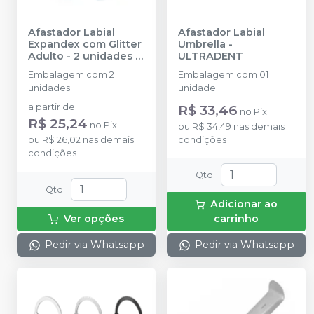
Afastador Labial
Afastador Labial
Expandex com Glitter
Umbrella
-
Adulto - 2 unidades
-
ULTRADENT
LYSANDA
Embalagem com 2
Embalagem com 01
unidades.
unidade.
a partir de
:
R$ 33,46
no
Pix
R$ 25,24
no
Pix
ou
R$ 34,49
nas demais
ou
R$ 26,02
nas demais
condições
condições
Qtd
:
Qtd
:
Adicionar ao
Ver opções
carrinho
Pedir via Whatsapp
Pedir via Whatsapp