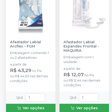
Afastador Labial
Afastador Labial
Arcflex
-
FGM
Expandex Frontal
-
MAQUIRA
Embalagem contendo 1
Embalagem com 1
ou 2 afastadores
unidade.
a partir de
:
a partir de
:
R$ 43,29
no
Pix
R$ 12,07
no
Pix
ou
R$ 44,63
nas demais
ou
R$ 12,44
nas demais
condições
condições
Qtd
:
Qtd
:
Ver opções
Ver opções