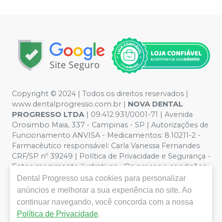
Copyright © 2024 | Todos os direitos reservados |
www.dentalprogresso.com.br |
NOVA DENTAL
PROGRESSO LTDA
|
09.412.931/0001-71
| Avenida
Orosimbo Maia, 337 - Campinas - SP | Autorizações de
Funcionamento ANVISA - Medicamentos: 8.10211-2 -
Farmacêutico responsável: Carla Vanessa Fernandes
CRF/SP nº 39249 | Política de Privacidade e Segurança -
Fotos meramente ilustrativas - Os preços e condições
da loja virtual estão sujeitos a alterações. Em caso de
Dental Progresso
usa cookies para personalizar
divergência de preços no site, o valor válido é o do
anúncios e melhorar a sua experiência no site. Ao
Carrinho de Compra. Não vendemos por atacado por
continuar navegando, você concorda com a nossa
isso nos reservamos o direito de não atender compras
Política de Privacidade
.
de grandes volumes pelo site.