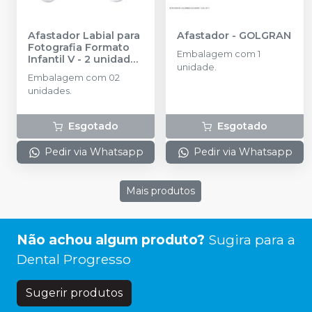
Afastador Labial para
Afastador
-
GOLGRAN
Fotografia Formato
Embalagem com 1
Infantil V - 2 unidades
unidade.
-
INDUSBELLO
Embalagem com 02
unidades.
Esgotado
Esgotado
Pedir via Whatsapp
Pedir via Whatsapp
Mais produtos
Não achou algum produto?
Sugira para a
Dental Progresso
Sugerir produtos