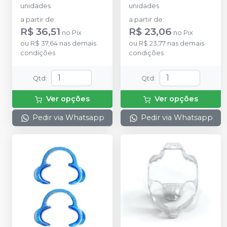
unidades
unidades
a partir de
:
a partir de
:
R$ 36,51
R$ 23,06
no
Pix
no
Pix
ou
R$ 37,64
nas demais
ou
R$ 23,77
nas demais
condições
condições
Qtd
:
Qtd
:
Ver opções
Ver opções
Pedir via Whatsapp
Pedir via Whatsapp