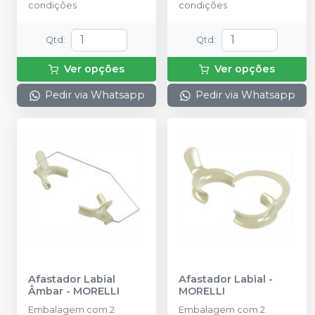
condições
condições
Qtd
:
Qtd
:
Ver opções
Ver opções
Pedir via Whatsapp
Pedir via Whatsapp
Afastador Labial
Afastador Labial
-
Âmbar
-
MORELLI
MORELLI
Embalagem com 2
Embalagem com 2