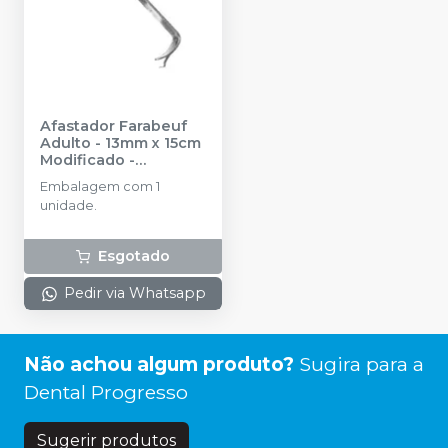
Afastador Farabeuf
Adulto - 13mm x 15cm
Modificado
-
QUINELATO
Embalagem com 1
unidade.
Esgotado
Pedir via Whatsapp
Não achou algum produto?
Sugira para a
Dental Progresso
Sugerir produtos