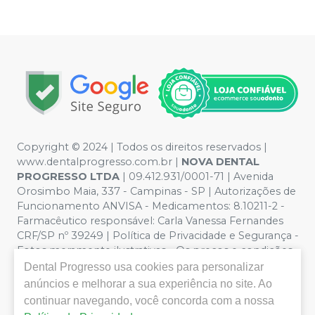
Copyright © 2024 | Todos os direitos reservados |
www.dentalprogresso.com.br |
NOVA DENTAL
PROGRESSO LTDA
|
09.412.931/0001-71
| Avenida
Orosimbo Maia, 337 - Campinas - SP | Autorizações de
Funcionamento ANVISA - Medicamentos: 8.10211-2 -
Farmacêutico responsável: Carla Vanessa Fernandes
CRF/SP nº 39249 | Política de Privacidade e Segurança -
Fotos meramente ilustrativas - Os preços e condições
da loja virtual estão sujeitos a alterações. Em caso de
Dental Progresso
usa cookies para personalizar
divergência de preços no site, o valor válido é o do
anúncios e melhorar a sua experiência no site. Ao
Carrinho de Compra. Não vendemos por atacado por
continuar navegando, você concorda com a nossa
isso nos reservamos o direito de não atender compras