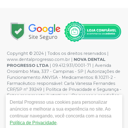
Copyright © 2024 | Todos os direitos reservados |
www.dentalprogresso.com.br |
NOVA DENTAL
PROGRESSO LTDA
|
09.412.931/0001-71
| Avenida
Orosimbo Maia, 337 - Campinas - SP | Autorizações de
Funcionamento ANVISA - Medicamentos: 8.10211-2 -
Farmacêutico responsável: Carla Vanessa Fernandes
CRF/SP nº 39249 | Política de Privacidade e Segurança -
Fotos meramente ilustrativas - Os preços e condições
da loja virtual estão sujeitos a alterações. Em caso de
Dental Progresso
usa cookies para personalizar
divergência de preços no site, o valor válido é o do
anúncios e melhorar a sua experiência no site. Ao
Carrinho de Compra. Não vendemos por atacado por
continuar navegando, você concorda com a nossa
isso nos reservamos o direito de não atender compras
Política de Privacidade
.
de grandes volumes pelo site.