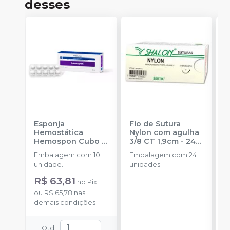
desses
Esponja
Fio de Sutura
F
Hemostática
Nylon com agulha
c
Hemospon Cubo -
3/8 CT 1,9cm - 24
2
10 unidades
-
unidades
-
u
Embalagem com 10
Embalagem com 24
E
MAQUIRA
SHALON
S
unidade.
unidades.
u
R$ 63,81
no
Pix
ou
R$ 65,78
nas
demais condições
Qtd
: