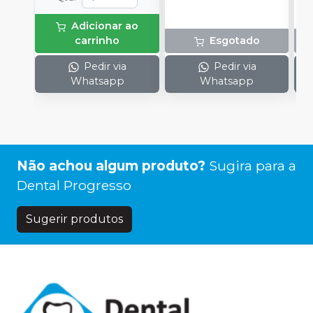
Adicionar ao
carrinho
Esgotado
Pedir via
Pedir via
Whatsapp
Whatsapp
Não achou algum produto?
Sugira para a
Dental Progresso
Sugerir produtos