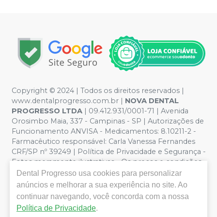
Copyright © 2024 | Todos os direitos reservados |
www.dentalprogresso.com.br |
NOVA DENTAL
PROGRESSO LTDA
|
09.412.931/0001-71
| Avenida
Orosimbo Maia, 337 - Campinas - SP | Autorizações de
Funcionamento ANVISA - Medicamentos: 8.10211-2 -
Farmacêutico responsável: Carla Vanessa Fernandes
CRF/SP nº 39249 | Política de Privacidade e Segurança -
Fotos meramente ilustrativas - Os preços e condições
da loja virtual estão sujeitos a alterações. Em caso de
Dental Progresso
usa cookies para personalizar
divergência de preços no site, o valor válido é o do
anúncios e melhorar a sua experiência no site. Ao
Carrinho de Compra. Não vendemos por atacado por
continuar navegando, você concorda com a nossa
isso nos reservamos o direito de não atender compras
Política de Privacidade
.
de grandes volumes pelo site.