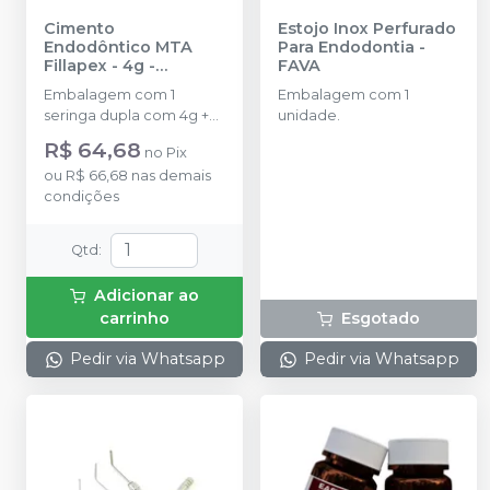
Cimento
Estojo Inox Perfurado
Endodôntico MTA
Para Endodontia
-
Fillapex - 4g
-
FAVA
ANGELUS
Embalagem com 1
Embalagem com 1
seringa dupla com 4g +
unidade.
(ponta misturadora
R$ 64,68
no
Pix
intracanal).
ou
R$ 66,68
nas demais
condições
Qtd
:
Adicionar ao
carrinho
Esgotado
Pedir via Whatsapp
Pedir via Whatsapp