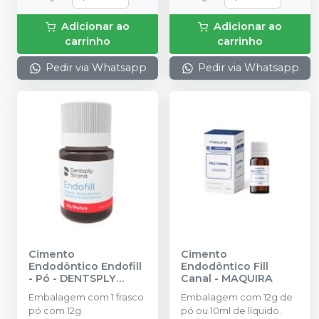
Adicionar ao
Adicionar ao
carrinho
carrinho
Pedir via Whatsapp
Pedir via Whatsapp
Cimento
Cimento
Endodôntico Endofill
Endodôntico Fill
- Pó
-
DENTSPLY
Canal
-
MAQUIRA
SIRONA
Embalagem com 1 frasco
Embalagem com 12g de
pó com 12g.
pó ou 10ml de líquido.