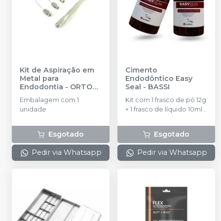
Kit de Aspiração em
Cimento
Metal para
Endodôntico Easy
Endodontia
-
ORTO
Seal
-
BASSI
CENTRAL
Embalagem com 1
Kit com 1 frasco de pó 12g
unidade
+ 1 frasco de líquido 10ml +
1 colher medidora.
Esgotado
Esgotado
Pedir via Whatsapp
Pedir via Whatsapp