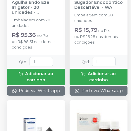
Agulha Endo Eze
Sugador Endodôntico
Irrigator - 20
Descartável
-
WA
unidades
-
Embalagem com 20
ULTRADENT
Embalagem com 20
unidades.
unidades
R$ 15,79
no
Pix
R$ 95,36
no
Pix
ou
R$ 16,28
nas demais
ou
R$ 98,31
nas demais
condições
condições
Qtd
:
Qtd
:
Adicionar ao
Adicionar ao
carrinho
carrinho
Pedir via Whatsapp
Pedir via Whatsapp