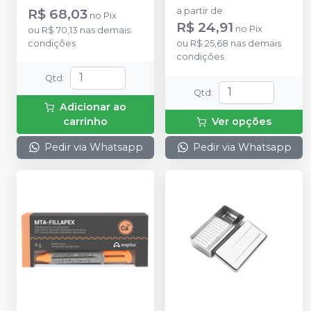
R$ 68,03
a partir de
:
no
Pix
R$ 24,91
no
Pix
ou
R$ 70,13
nas demais
condições
ou
R$ 25,68
nas demais
condições
Qtd
:
Qtd
:
Adicionar ao
carrinho
Ver opções
Pedir via Whatsapp
Pedir via Whatsapp