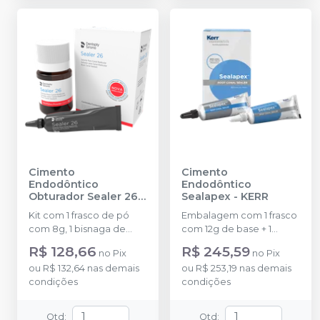
Cimento
Cimento
Endodôntico
Endodôntico
Obturador Sealer 26
-
Sealapex
-
KERR
DENTSPLY SIRONA
Kit com 1 frasco de pó
Embalagem com 1 frasco
com 8g, 1 bisnaga de
com 12g de base + 1
resina com 9g.
frasco com 18g de
R$ 128,66
R$ 245,59
no
Pix
no
Pix
catalisador + instruções
ou
R$ 132,64
nas demais
ou
R$ 253,19
nas demais
de uso.
condições
condições
Qtd
:
Qtd
: