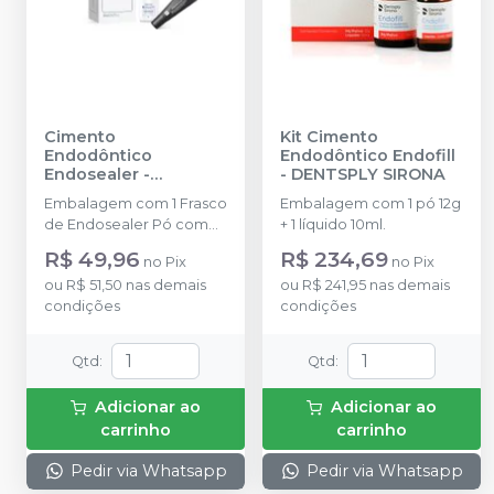
Cimento
Kit Cimento
Endodôntico
Endodôntico Endofill
Endosealer
-
-
DENTSPLY SIRONA
MAQUIRA
Embalagem com 1 Frasco
Embalagem com 1 pó 12g
de Endosealer Pó com
+ 1 líquido 10ml.
8g + 1 Bisnaga de
R$ 49,96
R$ 234,69
no
Pix
no
Pix
Endosealer Resina com
ou
R$ 51,50
nas demais
ou
R$ 241,95
nas demais
9g.
condições
condições
Qtd
:
Qtd
:
Adicionar ao
Adicionar ao
carrinho
carrinho
Pedir via Whatsapp
Pedir via Whatsapp