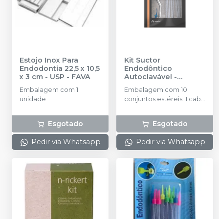
Estojo Inox Para
Kit Suctor
Endodontia 22,5 x 10,5
Endodôntico
x 3 cm - USP
-
FAVA
Autoclavável
-
ANGELUS
Embalagem com 1
Embalagem com 10
unidade
conjuntos estéreis: 1 cabo
de suctor, 1 ponta de
aspiração inicial (Endo
Esgotado
Esgotado
Tips 0.6), 1 ponta de
aspiração final (Endo Tips
Pedir via Whatsapp
Pedir via Whatsapp
0.014)