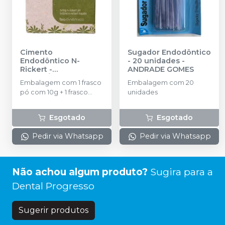
Cimento
Sugador Endodôntico
Endodôntico N-
- 20 unidades
-
Rickert
-
ANDRADE GOMES
BIODINÂMICA
Embalagem com 1 frasco
Embalagem com 20
pó com 10g + 1 frasco
unidades
líquido com 10ml.
Esgotado
Esgotado
Pedir via Whatsapp
Pedir via Whatsapp
Não achou algum produto?
Sugira para a
Dental Progresso
Sugerir produtos