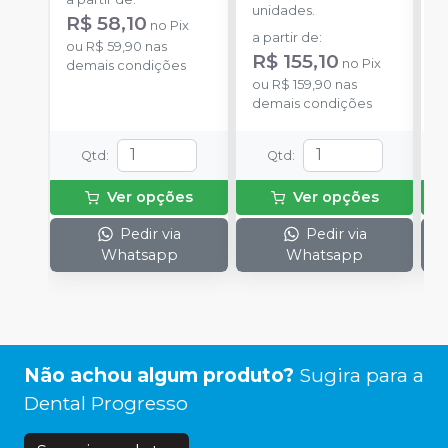
unidades.
p
R$ 58,10
no
Pix
D
a partir de
:
a
ou
R$ 59,90
nas
R$ 155,10
R
no
Pix
demais condições
ou
R$ 159,90
nas
o
demais condições
d
Qtd
:
Qtd
:
Ver opções
Ver opções
Pedir via
Pedir via
Whatsapp
Whatsapp
Não achou algum produto?
Sugira para a
Dental Progresso