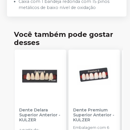
Caixa com 1 bandeja redonda com 15 pinos
metálicos de baixo nível de oxidação
Você também pode gostar
desses
Dente Delara
Dente Premium
D
Superior Anterior
-
Superior Anterior
-
S
KULZER
KULZER
-
Embalagem com 6
E
a partir de
: