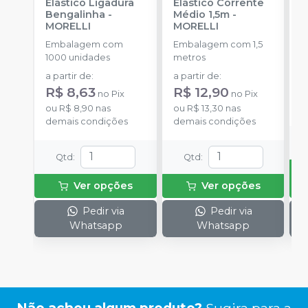
Elástico Ligadura
Elástico Corrente
A
Bengalinha
-
Médio 1,5m
-
O
MORELLI
MORELLI
T
-
Embalagem com
Embalagem com 1,5
E
1000 unidades
metros
S
a partir de
:
a partir de
:
R$ 8,63
R$ 12,90
no
Pix
no
Pix
o
ou
R$ 8,90
nas
ou
R$ 13,30
nas
d
demais condições
demais condições
Qtd
:
Qtd
:
Ver opções
Ver opções
Pedir via
Pedir via
Whatsapp
Whatsapp