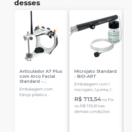
desses
Articulador A7 Plus
Microjato Standard
M
com Arco Facial
-
BIO-ART
B
Standard -
Embalagem com 1
E
Padronizado
-
BIO-
Embalagem com
microjato, 1 ponta, 1
P
ART
Estojo plástico
pote de óxido de
c
R$ 713,54
no
Pix
(maleta) c/ 1
alumínio com 50g, 1
0
Articulador A7 Plus, 1
ou
R$ 735,61
nas
conexão para equipo,
I
Arco Facial Standard
demais condições
1 engate rápido e
M
com relator nazium, 1
manual de instruções.
par de placas de
montagem trilho, 1