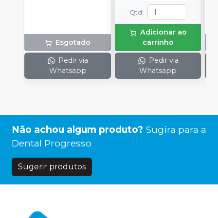
pino de apoio do
Qtd
:
ramo, 1 mesa incisal
acrílica e 1 pino incisal.
Semi-ajustável.
Adicionar ao
Esgotado
carrinho
Pedir via
Pedir via
Whatsapp
Whatsapp
Não achou algum produto?
Sugira para a
Dental Progresso
Sugerir produtos