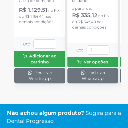
Caixa de comando
unidade
u
dupla; Jogo de
R$ 1.129,51
a partir de
:
a
no
Pix
ponteiras (4 ponteiras
R$ 335,12
no
Pix
ou
R$ 1.164,44
nas
diferentes) + 2 Caneta
demais condições
ou
R$ 345,48
nas
o
+ 1 Manual com
demais condições
d
certificado de
garantia.
Qtd
:
Qtd
:
Adicionar ao
carrinho
Ver opções
Pedir via
Pedir via
Whatsapp
Whatsapp
Não achou algum produto?
Sugira para a
Dental Progresso