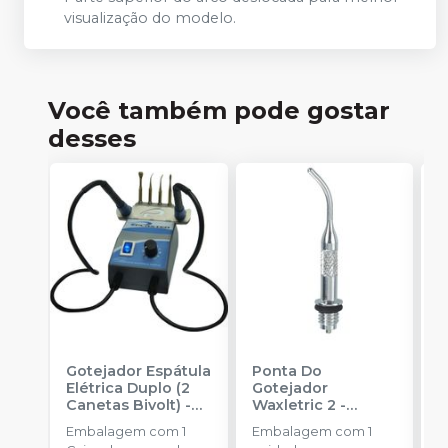
visualização do modelo.
Você também pode gostar
desses
Gotejador Espátula
Ponta Do
C
Elétrica Duplo (2
Gotejador
G
Canetas Bivolt)
-
Waxletric 2
-
W
PLASTER
RENFERT
R
Embalagem com 1
Embalagem com 1
E