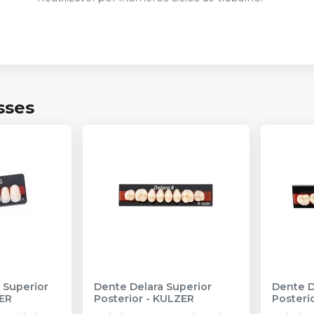
sses
 Superior
Dente Delara Superior
Dente D
ER
Posterior
-
KULZER
Posteri