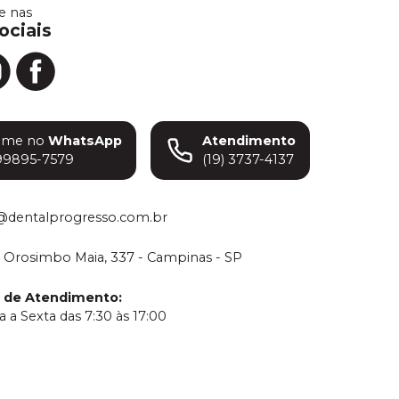
 nas
ociais
ame no
WhatsApp
Atendimento
99895-7579
(19) 3737-4137
@dentalprogresso.com.br
 Orosimbo Maia, 337 - Campinas - SP
o de Atendimento
:
 a Sexta das 7:30 às 17:00