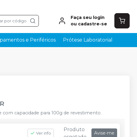
Faça seu login
ar por código
ou cadastre-se
pamentos e Periféricos
Prótese Laboratorial
AR
e com capacidade para 100g de revestimento.
Produto
Avise-me
Ver info
esgotado