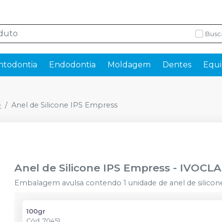
Busc
ntodontia
Endodontia
Moldagem
Dentes
Equi
e
Anel de Silicone IPS Empress
Anel de Silicone IPS Empress
-
IVOCL
Embalagem avulsa contendo 1 unidade de anel de silicon
100gr
Cód.
70451