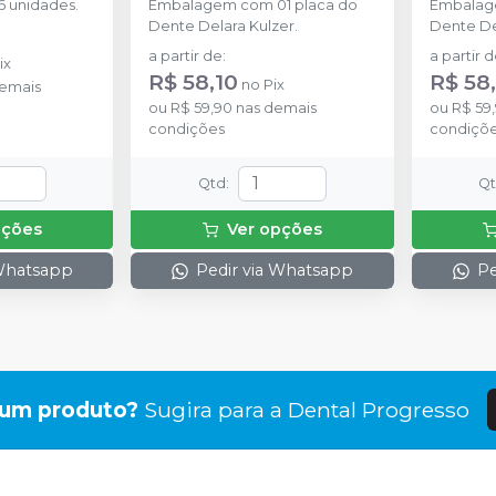
 unidades.
Embalagem com 01 placa do
Embalag
Dente Delara Kulzer.
Dente De
a partir de
:
a partir 
ix
R$ 58,10
R$ 58
no
Pix
emais
ou
R$ 59,90
nas demais
ou
R$ 59
condições
condiçõ
Qtd
:
Q
pções
Ver opções
 Whatsapp
Pedir via Whatsapp
Pe
gum produto?
Sugira para a
Dental Progresso