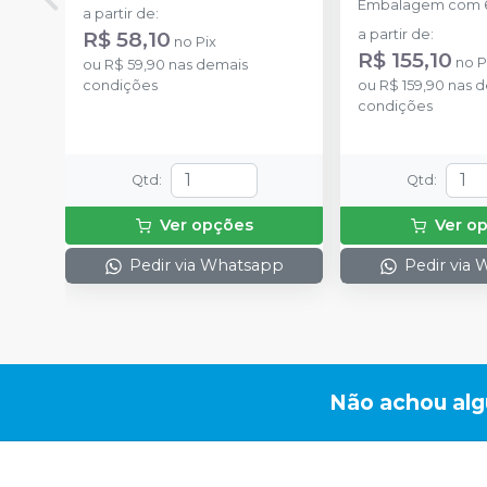
Embalagem com 6
a partir de
:
R$ 58,10
a partir de
:
no
Pix
R$ 155,10
no
P
ou
R$ 59,90
nas demais
condições
ou
R$ 159,90
nas d
condições
Qtd
:
Qtd
:
Ver opções
Ver o
Pedir via Whatsapp
Pedir via
Não achou al