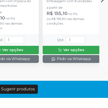
em com 01 placa do
Embalagem com 8 unidades.
lara Kulzer.
a partir de
:
de
:
R$ 155,10
no
Pix
,10
no
Pix
ou
R$ 159,90
nas demais
,90
nas demais
condições
es
td
:
Qtd
:
Ver opções
Ver opções
dir via Whatsapp
Pedir via Whatsapp
Sugerir produtos