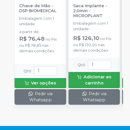
Chave de Mão
-
Saca Implante -
T
DSP BIOMEDICAL
2,0mm
-
S
MICROPLANT
B
Embalagem com 1
Embalagem com 1
E
unidade.
unidade.
u
a partir de
:
R$ 126,10
a
R$ 76,48
no
Pix
no
Pix
R
ou
R$ 130,00
nas
ou
R$ 78,85
nas
demais condições
o
demais condições
d
Qtd
:
Qtd
:
Adicionar ao
Ver opções
carrinho
Pedir via
Pedir via
Whatsapp
Whatsapp