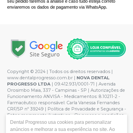
seu pedido faremos a análise e caso tudo esteja correto 
enviaremos os dados de pagamento via WhatsApp.
Copyright © 2024 | Todos os direitos reservados |
www.dentalprogresso.com.br |
NOVA DENTAL
PROGRESSO LTDA
|
09.412.931/0001-71
| Avenida
Orosimbo Maia, 337 - Campinas - SP | Autorizações de
Funcionamento ANVISA - Medicamentos: 8.10211-2 -
Farmacêutico responsável: Carla Vanessa Fernandes
CRF/SP nº 39249 | Política de Privacidade e Segurança -
Fotos meramente ilustrativas - Os preços e condições
da loja virtual estão sujeitos a alterações. Em caso de
Dental Progresso
usa cookies para personalizar
divergência de preços no site, o valor válido é o do
anúncios e melhorar a sua experiência no site. Ao