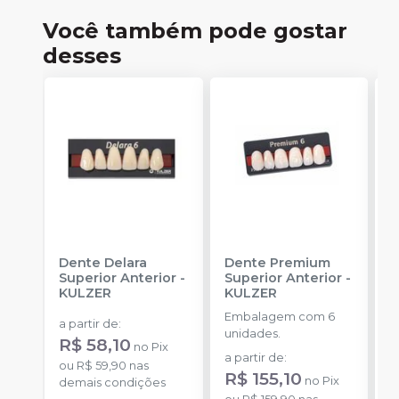
Você também pode gostar
desses
Dente Delara
Dente Premium
D
Superior Anterior
-
Superior Anterior
-
S
KULZER
KULZER
-
Embalagem com 6
E
a partir de
:
unidades.
p
R$ 58,10
no
Pix
D
a partir de
:
a
ou
R$ 59,90
nas
R$ 155,10
R
no
Pix
demais condições